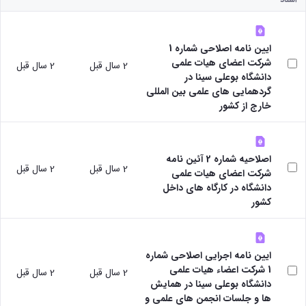
پژوهشی
دفتر
رئیس
با
آیین
ارتباط
مرکز
صنعت
نامه
با
نشر
آزمایشگاه
های
صنعت
رئیس
ایین نامه اصلاحی شماره 1
مرکزی
مرکز
کتاب
دفتر
شرکت اعضای هیات علمی
2 سال قبل
2 سال قبل
مرکز
تحقیقات
ها
ارتباط
دانشگاه بوعلی سینا در
و فناوری
نشر
آیین
با
گردهمایی های علمی بین المللی
مرکز
شوراها و
نامه
صنعت
خارج از کشور
کارگروه‌ها
تحقیقات
های
رئیس
شورای
شیمی
طرح
آزمایشگاه
پژوهشی
گیاهی
ها
مرکزی
شورای
پژوهشکده
آیین
اصلاحیه شماره 2 آئین نامه
معاون
انتشارات
2 سال قبل
2 سال قبل
آب
نامه
شرکت اعضای هیات علمی
مدیر
اتاق
آزمایشگاه
های
دانشگاه در کارگاه های داخل
امور
های
فکر
مجلات
کشور
پژوهشی
تحقیقاتی
پژوهشی
آیین
کارکنان
آزمایشگاه
کارگروه
نامه
ارتباط با
مرکزی
علم
معاونت
های
آزمایشگاه
سنجی
ایین نامه اجرایی اصلاحی شماره
نشانی
کنفرانس
تنش
کارگروه
1 شرکت اعضاء هیات علمی
ونقشه
2 سال قبل
2 سال قبل
ها
پسماند
اخلاق
دانشگاه بوعلی سینا در همایش
ارتباط
آیین
آزمایشگاه
پزشکی
ها و جلسات انجمن های علمی و
با
نامه