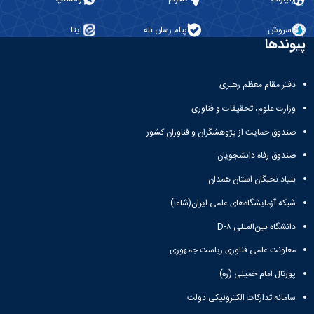
نشریات
فصلنامه
سروش
پیام رسان بله
ایتا
معاونت
پیوندها
پژوهش
و
فناوری
دفتر مقام معظم رهبری
نشریه
مطالعات
وزارت علوم، تحقیقات و فناوری
فرهنگی
صندوق حمایت از پژوهشگران و فناوران کشور
پلیس
فهرست
صندوق رفاه دانشجویان
نشریات
علمی
بنیاد نخبگان استان همدان
معتبر
شبکه آزمایشگاه‌های علمی ایران(شاعا)
دانشگاه بین‌المللی D-۸
معاونت علمی فناوری ریاست جمهوری
پورتال امام خمینی (ره)
سامانه تدارکات الکترونیکی دولت