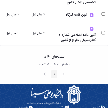
مقاومت
کارگروه
تخصصی داخل کشور
کارکنان
های
مصالح
اخلاق
اعضای
آزمایشگاه
در
هیات
2 سال قبل
2 سال قبل
ایین نامه کارگاه
مواد
پژوهش
علمی
آزمایشگاه
کرسی
سایر
باستان
نظریه
آیین
شناسی
پردازی
2 سال قبل
2 سال قبل
نامه
آئین نامه اصلاحی شماره 2
آزمایشگاه
دانشگاه
ها
کنفرانسهای خارج از کشور
هوش
ربات
و
بینایی
پست‌‌های 40
هر صفحه
اولویت
نمایش ۱ - ۵ از ۵ نتیجه
های
طرح
پیغام
صفحه
1
های
صفحه
قبلی
بعد
پژوهشی
طرح
های
پژوهشی
سال
1398
آپارات
تلگرام
واتساپ