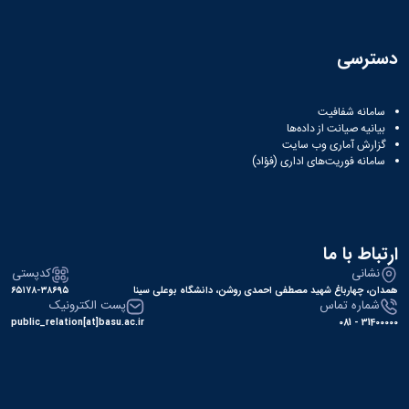
دسترسی
سامانه شفافیت
بیانیه صیانت از داده‌ها
گزارش آماری وب‌ سایت
سامانه فوریت‌های اداری (فؤاد)
ارتباط با ما
نشانی
کدپستی
همدان، چهارباغ شهید مصطفی احمدی روشن، دانشگاه بوعلی سینا
۶۵۱۷۸-۳۸۶۹۵
شماره تماس
پست الکترونیک
public_relation[at]basu.ac.ir
31400000 - 081