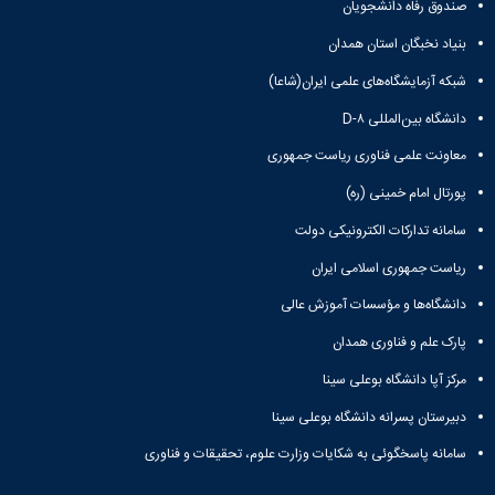
نشریات
صندوق رفاه دانشجویان
فصلنامه
بنیاد نخبگان استان همدان
معاونت
پژوهش
شبکه آزمایشگاه‌های علمی ایران(شاعا)
و
دانشگاه بین‌المللی D-۸
فناوری
نشریه
معاونت علمی فناوری ریاست جمهوری
مطالعات
فرهنگی
پورتال امام خمینی (ره)
پلیس
سامانه تدارکات الکترونیکی دولت
فهرست
نشریات
ریاست جمهوری اسلامی ایران
علمی
دانشگاه‌ها و مؤسسات آموزش عالی
معتبر
پارک علم و فناوری همدان
مرکز آپا دانشگاه بوعلی سینا
دبیرستان پسرانه دانشگاه بوعلی سینا
سامانه پاسخگوئی به شکایات وزارت علوم، تحقیقات و فناوری