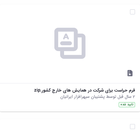
نشریات
فصلنامه
معاونت
پژوهش
و
فناوری
نشریه
مطالعات
فرهنگی
پلیس
فهرست
نشریات
علمی
معتبر
فرم حراست برای شرکت در همایش های خارج کشور.zip
2 سال قبل توسط پشتیبان سپهرافزار ایرانیان
تایید شده