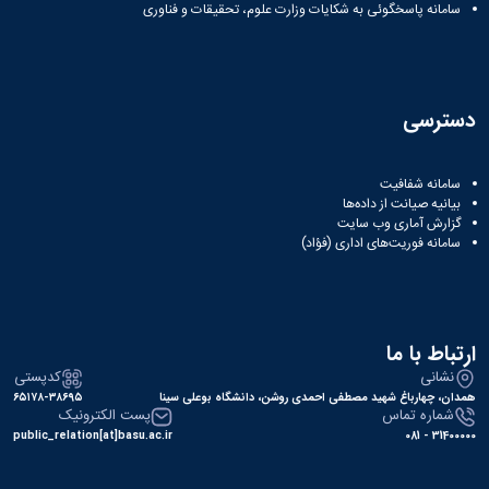
سامانه پاسخگوئی به شکایات وزارت علوم، تحقیقات و فناوری
دسترسی
سامانه شفافیت
بیانیه صیانت از داده‌ها
گزارش آماری وب‌ سایت
سامانه فوریت‌های اداری (فؤاد)
ارتباط با ما
نشانی
کدپستی
همدان، چهارباغ شهید مصطفی احمدی روشن، دانشگاه بوعلی سینا
۶۵۱۷۸-۳۸۶۹۵
شماره تماس
پست الکترونیک
public_relation[at]basu.ac.ir
31400000 - 081