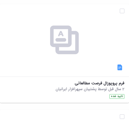
نشریات
فصلنامه
معاونت
پژوهش
و
فناوری
نشریه
مطالعات
فرهنگی
پلیس
فهرست
نشریات
علمی
معتبر
فرم پروپوزال فرصت مطالعاتی
2 سال قبل توسط پشتیبان سپهرافزار ایرانیان
تایید شده