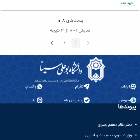
تایید شده
پست‌‌های 8
هر صفحه
نمایش ۱ - ۸ از ۱۲ نتیجه
پیغام
صفحه
2
1
صفحه
صفحه
قبلی
بعد
آپارات
تلگرام
واتساپ
سروش
پیام رسان بله
ایتا
پیوندها
دفتر مقام معظم رهبری
وزارت علوم، تحقیقات و فناوری