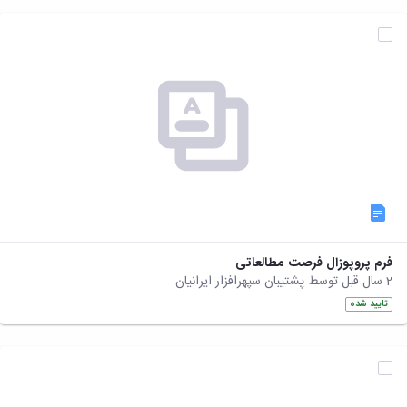
نشریات
فصلنامه
معاونت
پژوهش
و
فناوری
نشریه
مطالعات
فرهنگی
پلیس
فهرست
نشریات
علمی
معتبر
فرم پروپوزال فرصت مطالعاتی
2 سال قبل توسط پشتیبان سپهرافزار ایرانیان
تایید شده