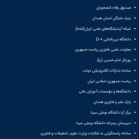
مقاومت
کارگروه
کارکنان
های
مصالح
صندوق رفاه دانشجویان
اخلاق
اعضای
آزمایشگاه
در
هیات
بنیاد نخبگان استان همدان
مواد
پژوهش
علمی
آزمایشگاه
کرسی
شبکه آزمایشگاه‌های علمی ایران(شاعا)
سایر
باستان
نظریه
آیین
دانشگاه بین‌المللی D-۸
شناسی
پردازی
نامه
آزمایشگاه
دانشگاه
ها
معاونت علمی فناوری ریاست جمهوری
هوش
ربات
پورتال امام خمینی (ره)
و
سامانه تدارکات الکترونیکی دولت
بینایی
اولویت
ریاست جمهوری اسلامی ایران
های
طرح
دانشگاه‌ها و مؤسسات آموزش عالی
های
پارک علم و فناوری همدان
پژوهشی
طرح
مرکز آپا دانشگاه بوعلی سینا
های
پژوهشی
دبیرستان پسرانه دانشگاه بوعلی سینا
سال
سامانه پاسخگوئی به شکایات وزارت علوم، تحقیقات و فناوری
1398