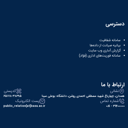
نشریات
فصلنامه
معاونت
پژوهش
دسترسی
و
فناوری
نشریه
سامانه شفافیت
مطالعات
بیانیه صیانت از داده‌ها
فرهنگی
گزارش آماری وب‌ سایت
پلیس
سامانه فوریت‌های اداری (فؤاد)
فهرست
نشریات
علمی
معتبر
ارتباط با ما
نشانی
کدپستی
همدان، چهارباغ شهید مصطفی احمدی روشن، دانشگاه بوعلی سینا
۶۵۱۷۸-۳۸۶۹۵
شماره تماس
پست الکترونیک
public_relation[at]basu.ac.ir
31400000 - 081