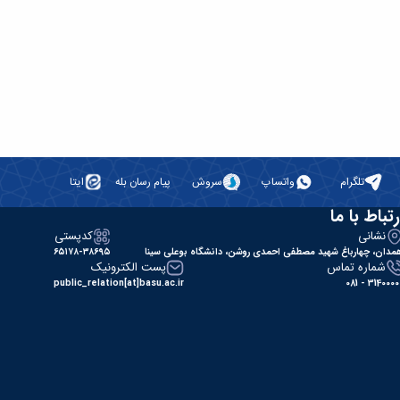
تلگرام
واتساپ
سروش
پیام رسان بله
ایتا
رتباط با ما
نشانی
کدپستی
مدان، چهارباغ شهید مصطفی احمدی روشن، دانشگاه بوعلی سینا
۶۵۱۷۸-۳۸۶۹۵
شماره تماس
پست الکترونیک
public_relation[at]basu.ac.ir
31400000 - 0