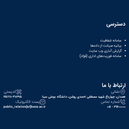
نشریات
فصلنامه
معاونت
پژوهش
دسترسی
و
فناوری
نشریه
سامانه شفافیت
مطالعات
بیانیه صیانت از داده‌ها
فرهنگی
گزارش آماری وب‌ سایت
پلیس
سامانه فوریت‌های اداری (فؤاد)
فهرست
نشریات
علمی
معتبر
ارتباط با ما
نشانی
کدپستی
همدان، چهارباغ شهید مصطفی احمدی روشن، دانشگاه بوعلی سینا
۶۵۱۷۸-۳۸۶۹۵
شماره تماس
پست الکترونیک
public_relation[at]basu.ac.ir
31400000 - 081