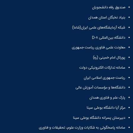
مقاومت
کارگروه
کارکنان
های
مصالح
صندوق رفاه دانشجویان
اخلاق
اعضای
آزمایشگاه
در
هیات
بنیاد نخبگان استان همدان
مواد
پژوهش
علمی
آزمایشگاه
کرسی
شبکه آزمایشگاه‌های علمی ایران(شاعا)
سایر
باستان
نظریه
آیین
دانشگاه بین‌المللی D-۸
شناسی
پردازی
نامه
آزمایشگاه
دانشگاه
ها
معاونت علمی فناوری ریاست جمهوری
هوش
ربات
پورتال امام خمینی (ره)
و
سامانه تدارکات الکترونیکی دولت
بینایی
اولویت
ریاست جمهوری اسلامی ایران
های
طرح
دانشگاه‌ها و مؤسسات آموزش عالی
های
پارک علم و فناوری همدان
پژوهشی
طرح
مرکز آپا دانشگاه بوعلی سینا
های
پژوهشی
دبیرستان پسرانه دانشگاه بوعلی سینا
سال
سامانه پاسخگوئی به شکایات وزارت علوم، تحقیقات و فناوری
1398