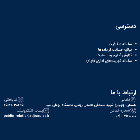
نشریات
فصلنامه
معاونت
پژوهش
دسترسی
و
فناوری
نشریه
سامانه شفافیت
مطالعات
بیانیه صیانت از داده‌ها
فرهنگی
گزارش آماری وب‌ سایت
پلیس
سامانه فوریت‌های اداری (فؤاد)
فهرست
نشریات
علمی
معتبر
ارتباط با ما
نشانی
کدپستی
همدان، چهارباغ شهید مصطفی احمدی روشن، دانشگاه بوعلی سینا
۶۵۱۷۸-۳۸۶۹۵
شماره تماس
پست الکترونیک
public_relation[at]basu.ac.ir
31400000 - 081