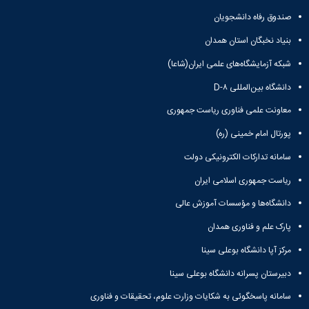
مقاومت
کارگروه
کارکنان
های
مصالح
صندوق رفاه دانشجویان
اخلاق
اعضای
آزمایشگاه
در
هیات
بنیاد نخبگان استان همدان
مواد
پژوهش
علمی
آزمایشگاه
کرسی
شبکه آزمایشگاه‌های علمی ایران(شاعا)
سایر
باستان
نظریه
آیین
دانشگاه بین‌المللی D-۸
شناسی
پردازی
نامه
آزمایشگاه
دانشگاه
ها
معاونت علمی فناوری ریاست جمهوری
هوش
ربات
پورتال امام خمینی (ره)
و
سامانه تدارکات الکترونیکی دولت
بینایی
اولویت
ریاست جمهوری اسلامی ایران
های
طرح
دانشگاه‌ها و مؤسسات آموزش عالی
های
پارک علم و فناوری همدان
پژوهشی
طرح
مرکز آپا دانشگاه بوعلی سینا
های
پژوهشی
دبیرستان پسرانه دانشگاه بوعلی سینا
سال
سامانه پاسخگوئی به شکایات وزارت علوم، تحقیقات و فناوری
1398