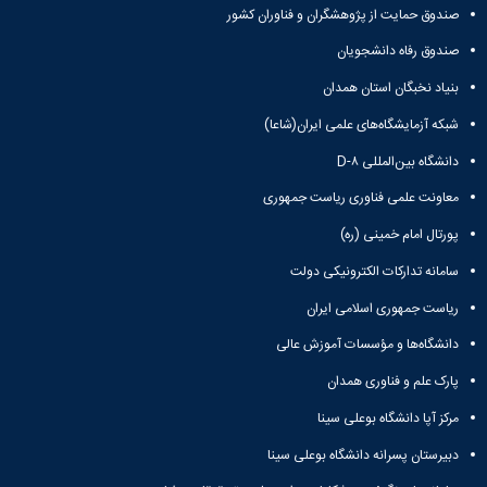
مقاومت
کارگروه
کارکنان
های
صندوق حمایت از پژوهشگران و فناوران کشور
مصالح
اخلاق
اعضای
آزمایشگاه
صندوق رفاه دانشجویان
در
هیات
مواد
پژوهش
علمی
بنیاد نخبگان استان همدان
آزمایشگاه
کرسی
سایر
باستان
نظریه
شبکه آزمایشگاه‌های علمی ایران(شاعا)
آیین
شناسی
پردازی
نامه
دانشگاه بین‌المللی D-۸
آزمایشگاه
دانشگاه
ها
هوش
معاونت علمی فناوری ریاست جمهوری
ربات
و
پورتال امام خمینی (ره)
بینایی
سامانه تدارکات الکترونیکی دولت
اولویت
های
ریاست جمهوری اسلامی ایران
طرح
های
دانشگاه‌ها و مؤسسات آموزش عالی
پژوهشی
طرح
پارک علم و فناوری همدان
های
مرکز آپا دانشگاه بوعلی سینا
پژوهشی
سال
دبیرستان پسرانه دانشگاه بوعلی سینا
1398