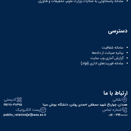
سامانه پاسخگوئی به شکایات وزارت علوم، تحقیقات و فناوری
نشریات
فصلنامه
معاونت
پژوهش
و
دسترسی
فناوری
نشریه
مطالعات
سامانه شفافیت
فرهنگی
بیانیه صیانت از داده‌ها
پلیس
گزارش آماری وب‌ سایت
فهرست
سامانه فوریت‌های اداری (فؤاد)
نشریات
علمی
معتبر
ارتباط با ما
نشانی
کدپستی
همدان، چهارباغ شهید مصطفی احمدی روشن، دانشگاه بوعلی سینا
۶۵۱۷۸-۳۸۶۹۵
شماره تماس
پست الکترونیک
public_relation[at]basu.ac.ir
31400000 - 081