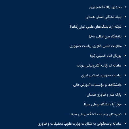
مقاومت
کارگروه
کارکنان
های
مصالح
صندوق رفاه دانشجویان
اخلاق
اعضای
آزمایشگاه
در
هیات
بنیاد نخبگان استان همدان
مواد
پژوهش
علمی
آزمایشگاه
کرسی
شبکه آزمایشگاه‌های علمی ایران(شاعا)
سایر
باستان
نظریه
آیین
دانشگاه بین‌المللی D-۸
شناسی
پردازی
نامه
آزمایشگاه
دانشگاه
ها
معاونت علمی فناوری ریاست جمهوری
هوش
ربات
پورتال امام خمینی (ره)
و
سامانه تدارکات الکترونیکی دولت
بینایی
اولویت
ریاست جمهوری اسلامی ایران
های
طرح
دانشگاه‌ها و مؤسسات آموزش عالی
های
پارک علم و فناوری همدان
پژوهشی
طرح
مرکز آپا دانشگاه بوعلی سینا
های
پژوهشی
دبیرستان پسرانه دانشگاه بوعلی سینا
سال
سامانه پاسخگوئی به شکایات وزارت علوم، تحقیقات و فناوری
1398