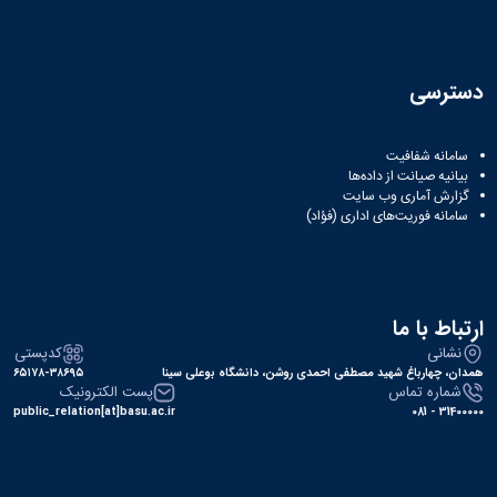
نشریات
فصلنامه
معاونت
پژوهش
دسترسی
و
فناوری
نشریه
سامانه شفافیت
مطالعات
بیانیه صیانت از داده‌ها
فرهنگی
گزارش آماری وب‌ سایت
پلیس
سامانه فوریت‌های اداری (فؤاد)
فهرست
نشریات
علمی
معتبر
ارتباط با ما
نشانی
کدپستی
همدان، چهارباغ شهید مصطفی احمدی روشن، دانشگاه بوعلی سینا
۶۵۱۷۸-۳۸۶۹۵
شماره تماس
پست الکترونیک
public_relation[at]basu.ac.ir
31400000 - 081