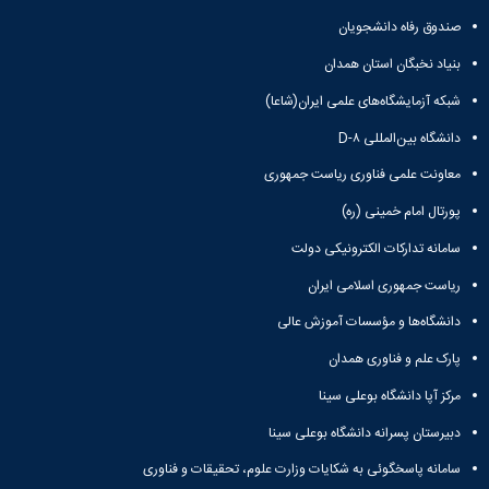
مقاومت
کارگروه
کارکنان
های
مصالح
صندوق رفاه دانشجویان
اخلاق
اعضای
آزمایشگاه
در
هیات
بنیاد نخبگان استان همدان
مواد
پژوهش
علمی
آزمایشگاه
کرسی
شبکه آزمایشگاه‌های علمی ایران(شاعا)
سایر
باستان
نظریه
آیین
دانشگاه بین‌المللی D-۸
شناسی
پردازی
نامه
آزمایشگاه
دانشگاه
ها
معاونت علمی فناوری ریاست جمهوری
هوش
ربات
پورتال امام خمینی (ره)
و
سامانه تدارکات الکترونیکی دولت
بینایی
اولویت
ریاست جمهوری اسلامی ایران
های
طرح
دانشگاه‌ها و مؤسسات آموزش عالی
های
پارک علم و فناوری همدان
پژوهشی
طرح
مرکز آپا دانشگاه بوعلی سینا
های
پژوهشی
دبیرستان پسرانه دانشگاه بوعلی سینا
سال
سامانه پاسخگوئی به شکایات وزارت علوم، تحقیقات و فناوری
1398