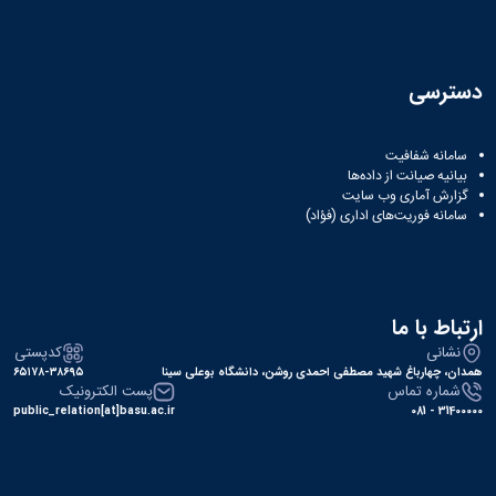
نشریات
فصلنامه
معاونت
پژوهش
دسترسی
و
فناوری
نشریه
سامانه شفافیت
مطالعات
بیانیه صیانت از داده‌ها
فرهنگی
گزارش آماری وب‌ سایت
پلیس
سامانه فوریت‌های اداری (فؤاد)
فهرست
نشریات
علمی
معتبر
ارتباط با ما
نشانی
کدپستی
همدان، چهارباغ شهید مصطفی احمدی روشن، دانشگاه بوعلی سینا
۶۵۱۷۸-۳۸۶۹۵
شماره تماس
پست الکترونیک
public_relation[at]basu.ac.ir
31400000 - 081