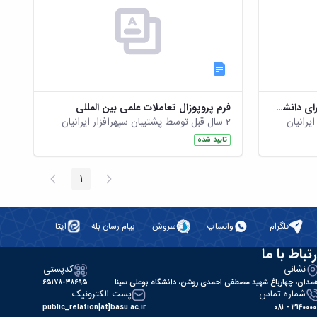
فرم شرکت در سمینار های داخلی برای دانشجویان تحصیلات تکمیلی.doc
فرم پروپوزال تعاملات علمی بین المللی
2 سال قبل توسط پشتیبان سپهرافزار ایرانیان
تایید شده
پیغام
صفحه
1
صفحه
قبلی
بعد
تلگرام
واتساپ
سروش
پیام رسان بله
ایتا
رتباط با ما
نشانی
کدپستی
مدان، چهارباغ شهید مصطفی احمدی روشن، دانشگاه بوعلی سینا
۶۵۱۷۸-۳۸۶۹۵
شماره تماس
پست الکترونیک
public_relation[at]basu.ac.ir
31400000 - 0