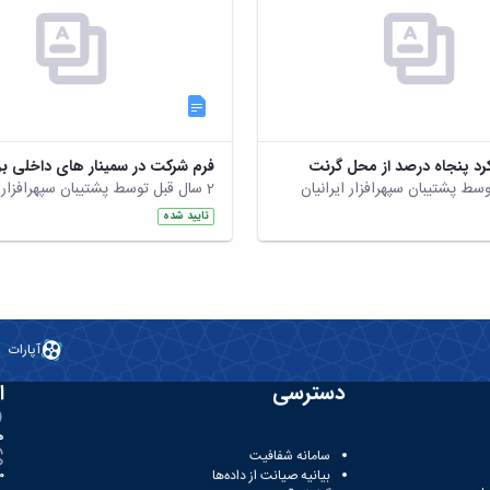
رد پنجاه درصد از محل گرنت
2 سال قبل توسط پشتیبان سپهرافزار ایرانیان
تایید شده
آپارات
دسترسی
ا
ه
سامانه شفافیت
بیانیه صیانت از داده‌ها
81