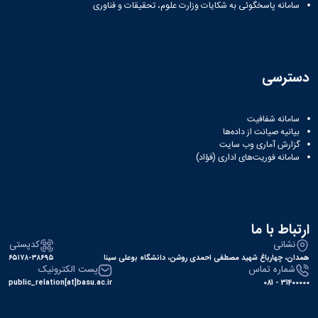
نشریات
سامانه پاسخگوئی به شکایات وزارت علوم، تحقیقات و فناوری
فصلنامه
معاونت
پژوهش
و
دسترسی
فناوری
نشریه
مطالعات
سامانه شفافیت
فرهنگی
بیانیه صیانت از داده‌ها
پلیس
گزارش آماری وب‌ سایت
فهرست
سامانه فوریت‌های اداری (فؤاد)
نشریات
علمی
معتبر
ارتباط با ما
نشانی
کدپستی
همدان، چهارباغ شهید مصطفی احمدی روشن، دانشگاه بوعلی سینا
۶۵۱۷۸-۳۸۶۹۵
شماره تماس
پست الکترونیک
public_relation[at]basu.ac.ir
31400000 - 081