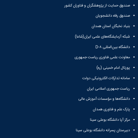
مقاومت
کارگروه
کارکنان
های
صندوق حمایت از پژوهشگران و فناوران کشور
مصالح
اخلاق
اعضای
آزمایشگاه
در
صندوق رفاه دانشجویان
هیات
مواد
پژوهش
علمی
بنیاد نخبگان استان همدان
آزمایشگاه
کرسی
سایر
باستان
نظریه
آیین
شبکه آزمایشگاه‌های علمی ایران(شاعا)
شناسی
پردازی
نامه
آزمایشگاه
دانشگاه بین‌المللی D-۸
دانشگاه
ها
هوش
معاونت علمی فناوری ریاست جمهوری
ربات
و
پورتال امام خمینی (ره)
بینایی
اولویت
سامانه تدارکات الکترونیکی دولت
های
ریاست جمهوری اسلامی ایران
طرح
های
دانشگاه‌ها و مؤسسات آموزش عالی
پژوهشی
طرح
پارک علم و فناوری همدان
های
مرکز آپا دانشگاه بوعلی سینا
پژوهشی
سال
دبیرستان پسرانه دانشگاه بوعلی سینا
1398