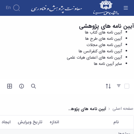
En
آیین نامه های پژوهشی
سایر آیین نامه ها - معاونت پژوهش و فناوری
درباره
آیین نامه های کتاب ها
معاونت
آیین نامه های طرح ها
درباره
پژوهش
آیین نامه های مجلات
پژوهش
معرفی
مدیریت
آیین نامه های کنفرانس ها
هفته
و
معاون
آیین نامه های اعضای هیات علمی
کارگروه‌ها
پژوهش
اهداف
سایر آیین نامه ها
مدیریت‌ها
آیین
و
و
و واحدها
نامه
فناوری
وظایف
مدیریت
ها و
ماموریت
معاونین
کاربرگ
امور
ها
آیتم ها را انتخاب کنید
قبلی
ها
پژوهشی
همکاری
ساختار
فرم های
کتابخانه
سازمانی
تحقیقاتی
پژوهشی
مرکزی
مدیر
طرح
فرم
و
صفحه اصلی
آیین نامه های پژوهشی
امور
های
ها
مرکز
پژوهشی
تحقیقاتی
آیین
اسناد
نام
اندازه
تاریخ ویرایش
ايجاد 
رئیس
فناوری و
نامه
دفتر
کاربر انتخاب شده
کارآفرینی
های
کتابخانه
ارتباط
پوشه‌ها