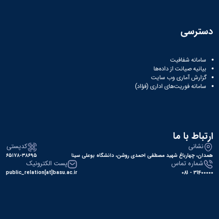
دسترسی
سامانه شفافیت
بیانیه صیانت از داده‌ها
گزارش آماری وب‌ سایت
سامانه فوریت‌های اداری (فؤاد)
ارتباط با ما
نشانی
کدپستی
همدان، چهارباغ شهید مصطفی احمدی روشن، دانشگاه بوعلی سینا
۶۵۱۷۸-۳۸۶۹۵
شماره تماس
پست الکترونیک
public_relation[at]basu.ac.ir
31400000 - 081