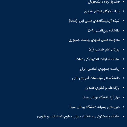
نشریات
صندوق رفاه دانشجویان
فصلنامه
بنیاد نخبگان استان همدان
معاونت
پژوهش
شبکه آزمایشگاه‌های علمی ایران(شاعا)
و
دانشگاه بین‌المللی D-۸
فناوری
نشریه
معاونت علمی فناوری ریاست جمهوری
مطالعات
فرهنگی
پورتال امام خمینی (ره)
پلیس
سامانه تدارکات الکترونیکی دولت
فهرست
نشریات
ریاست جمهوری اسلامی ایران
علمی
دانشگاه‌ها و مؤسسات آموزش عالی
معتبر
پارک علم و فناوری همدان
مرکز آپا دانشگاه بوعلی سینا
دبیرستان پسرانه دانشگاه بوعلی سینا
سامانه پاسخگوئی به شکایات وزارت علوم، تحقیقات و فناوری