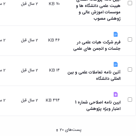
مقاومت
کارگروه
۷۰ KB
2 سال قبل
2 سال قبل
کارکنان
های
هییت علمی دانشگاه ها و
مصالح
اخلاق
اعضای
موسسات اموزش عالی و
آزمایشگاه
در
هیات
ژوهشی مصوب
مواد
پژوهش
علمی
آزمایشگاه
کرسی
سایر
باستان
نظریه
آیین
شناسی
۴۶ KB
2 سال قبل
2 سال قبل
پردازی
فرم شرکت هیات علمی در
نامه
آزمایشگاه
دانشگاه
جلسات و انجمن های علمی
ها
هوش
ربات
و
۱۴ KB
2 سال قبل
2 سال قبل
بینایی
آئین نامه تعاملات علمی و بین
اولویت
المللی دانشگاه
های
طرح
های
۴۹۴ KB
2 سال قبل
2 سال قبل
پژوهشی
ایین نامه اصلاحی شماره 1
طرح
اعتبار ویژه پژوهشی
های
پژوهشی
سال
پست‌‌های 20
هر صفحه
1398