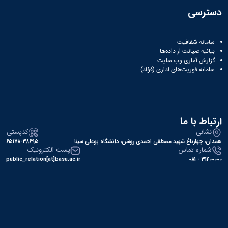
دسترسی
سامانه شفافیت
بیانیه صیانت از داده‌ها
گزارش آماری وب‌ سایت
سامانه فوریت‌های اداری (فؤاد)
ارتباط با ما
نشانی
کدپستی
همدان، چهارباغ شهید مصطفی احمدی روشن، دانشگاه بوعلی سینا
۶۵۱۷۸-۳۸۶۹۵
شماره تماس
پست الکترونیک
public_relation[at]basu.ac.ir
31400000 - 081