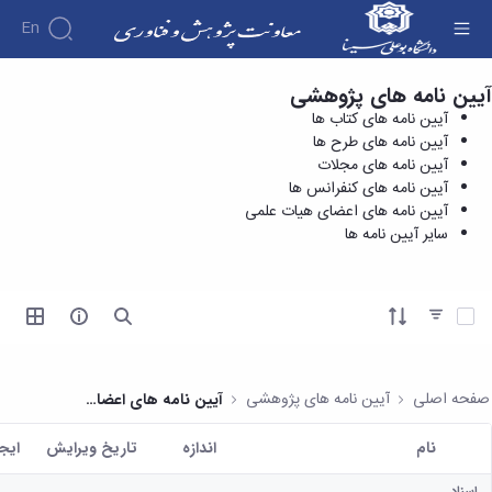
En
آیین نامه های پژوهشی
سایر آیین نامه ها - معاونت پژوهش و فناوری
درباره
آیین نامه های کتاب ها
معاونت
آیین نامه های طرح ها
درباره
پژوهش
آیین نامه های مجلات
پژوهش
معرفی
مدیریت
آیین نامه های کنفرانس ها
هفته
و
معاون
آیین نامه های اعضای هیات علمی
کارگروه‌ها
پژوهش
اهداف
سایر آیین نامه ها
مدیریت‌ها
آیین
و
و
و واحدها
نامه
فناوری
وظایف
مدیریت
ها و
ماموریت
معاونین
کاربرگ
امور
ها
آیتم ها را انتخاب کنید
قبلی
ها
پژوهشی
همکاری
ساختار
فرم های
کتابخانه
سازمانی
تحقیقاتی
پژوهشی
مرکزی
مدیر
طرح
فرم
و
صفحه اصلی
آیین نامه های پژوهشی
آیین نامه های اعضای هیات علمی
امور
های
ها
مرکز
پژوهشی
تحقیقاتی
آیین
اسناد
نام
اندازه
تاریخ ویرایش
ايج
رئیس
فناوری و
نامه
دفتر
کاربر انتخاب شده
کارآفرینی
های
کتابخانه
ارتباط
اسناد