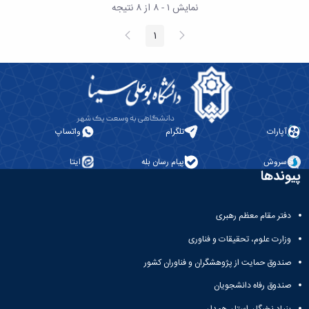
نشریات
نمایش ۱ - ۸ از ۸ نتیجه
فصلنامه
معاونت
پیغام
صفحه
1
صفحه
قبلی
بعد
پژوهش
و
فناوری
نشریه
مطالعات
فرهنگی
آپارات
تلگرام
واتساپ
پلیس
فهرست
نشریات
سروش
پیام رسان بله
ایتا
پیوندها
علمی
معتبر
دفتر مقام معظم رهبری
وزارت علوم، تحقیقات و فناوری
صندوق حمایت از پژوهشگران و فناوران کشور
صندوق رفاه دانشجویان