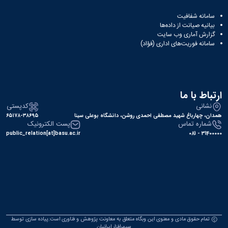
سامانه شفافیت
بیانیه صیانت از داده‌ها
گزارش آماری وب‌ سایت
سامانه فوریت‌های اداری (فؤاد)
ارتباط با ما
نشانی
کدپستی
همدان، چهارباغ شهید مصطفی احمدی روشن، دانشگاه بوعلی سینا
۶۵۱۷۸-۳۸۶۹۵
شماره تماس
پست الکترونیک
public_relation[at]basu.ac.ir
31400000 - 081
تمام حقوق مادی و معنوی این وبگاه متعلق به معاونت پژوهش و فناوری است.پیاده سازی توسط
سپهرافزار ایرانیان