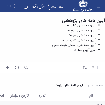
En
آیین نامه های پژوهشی
آیین نامه های اعضای هیات علمی - معاونت
درباره
آیین نامه های کتاب ها
پژوهش و فناوری
معاونت
آیین نامه های طرح ها
درباره
پژوهش
آیین نامه های مجلات
پژوهش
معرفی
مدیریت
آیین نامه های کنفرانس ها
هفته
و
معاون
آیین نامه های اعضای هیات علمی
کارگروه‌ها
پژوهش
اهداف
سایر آیین نامه ها
مدیریت‌ها
آیین
و
و
و واحدها
نامه
فناوری
وظایف
مدیریت
ها و
ماموریت
معاونین
کاربرگ
امور
ها
آیتم ها را انتخاب کنید
قبلی
ها
پژوهشی
همکاری
ساختار
فرم های
کتابخانه
سازمانی
تحقیقاتی
پژوهشی
مرکزی
مدیر
طرح
فرم
و
صفحه اصلی
آیین نامه های پژوهشی
امور
های
ها
مرکز
پژوهشی
تحقیقاتی
آیین
اسناد
نام
اندازه
تاریخ ویرایش
ايج
رئیس
فناوری و
نامه
دفتر
کاربر انتخاب شده
کارآفرینی
های
کتابخانه
ارتباط
اسناد