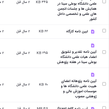
نشریات
۳۴۵ KB
2 سال قبل
2 سال قبل
علمی دانشگاه بوعلی سینا در
فصلنامه
همایش ها و جلسات انجمن
معاونت
های علمی و تخصصی داخل
پژوهش
کشور
و
فناوری
۶۲ KB
2 سال قبل
2 سال قبل
ایین نامه کارگاه
نشریه
مطالعات
فرهنگی
پلیس
آیین نامه تقدیر و تشویق
فهرست
۲۹۵ KB
2 سال قبل
2 سال قبل
اعضاء هیات علمی دانشگاه
نشریات
بوعلی سینا در هفته پژوهش
علمی
معتبر
آیین نامه پژوهانه اعضای
۷۰ KB
2 سال قبل
2 سال قبل
هییت علمی دانشگاه ها و
موسسات اموزش عالی و
ژوهشی مصوب
۳٫۹ MB
2 سال قبل
2 سال قبل
آیین نامه Grant.pdf