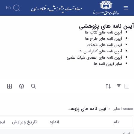
En
آیین نامه های پژوهشی
آیین نامه های اعضای هیات علمی - معاونت
درباره
آیین نامه های کتاب ها
پژوهش و فناوری
معاونت
آیین نامه های طرح ها
درباره
پژوهش
آیین نامه های مجلات
پژوهش
معرفی
مدیریت
آیین نامه های کنفرانس ها
هفته
و
معاون
آیین نامه های اعضای هیات علمی
کارگروه‌ها
پژوهش
اهداف
سایر آیین نامه ها
مدیریت‌ها
آیین
و
و
و واحدها
نامه
فناوری
وظایف
مدیریت
ها و
ماموریت
معاونین
کاربرگ
امور
ها
آیتم ها را انتخاب کنید
قبلی
ها
پژوهشی
همکاری
ساختار
فرم های
کتابخانه
سازمانی
تحقیقاتی
پژوهشی
مرکزی
مدیر
طرح
فرم
و
صفحه اصلی
آیین نامه های پژوهشی
امور
های
ها
مرکز
پژوهشی
تحقیقاتی
آیین
اسناد
نام
اندازه
تاریخ ویرایش
ايج
رئیس
فناوری و
نامه
دفتر
کاربر انتخاب شده
کارآفرینی
های
کتابخانه
ارتباط
اسناد