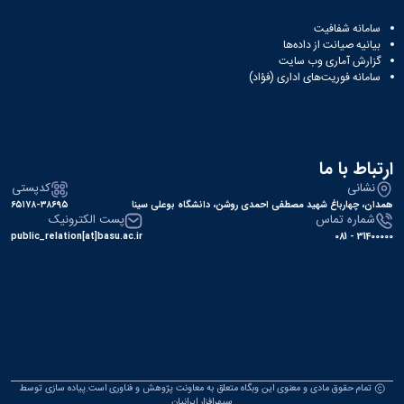
سامانه شفافیت
بیانیه صیانت از داده‌ها
گزارش آماری وب‌ سایت
سامانه فوریت‌های اداری (فؤاد)
ارتباط با ما
نشانی
کدپستی
همدان، چهارباغ شهید مصطفی احمدی روشن، دانشگاه بوعلی سینا
۶۵۱۷۸-۳۸۶۹۵
شماره تماس
پست الکترونیک
public_relation[at]basu.ac.ir
31400000 - 081
تمام حقوق مادی و معنوی این وبگاه متعلق به معاونت پژوهش و فناوری است.پیاده سازی توسط
سپهرافزار ایرانیان