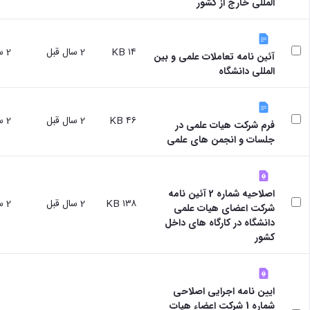
مقاومت
المللی خارج از کشور
کارگروه
کارکنان
های
مصالح
اخلاق
اعضای
آزمایشگاه
در
هیات
مواد
پژوهش
۱۴ KB
2 سال قبل
2 سال قبل
علمی
آئین نامه تعاملات علمی و بین
آزمایشگاه
کرسی
سایر
المللی دانشگاه
باستان
نظریه
آیین
شناسی
پردازی
نامه
آزمایشگاه
دانشگاه
ها
هوش
۴۶ KB
2 سال قبل
2 سال قبل
فرم شرکت هیات علمی در
ربات
جلسات و انجمن های علمی
و
بینایی
اولویت
های
اصلاحیه شماره 2 آئین نامه
طرح
۱۳۸ KB
2 سال قبل
2 سال قبل
شرکت اعضای هیات علمی
های
دانشگاه در کارگاه های داخل
پژوهشی
کشور
طرح
های
پژوهشی
سال
ایین نامه اجرایی اصلاحی
1398
شماره 1 شرکت اعضاء هیات