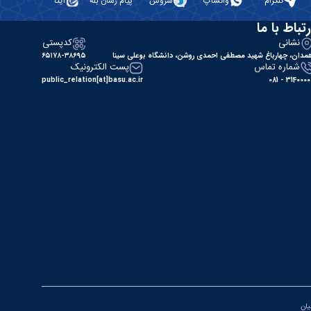
تلگرام
واتساپ
سروش
پیام رسان بله
ایتا
رتباط با ما
نشانی
کدپستی
مدان، چهارباغ شهید مصطفی احمدی روشن، دانشگاه بوعلی سینا
۶۵۱۷۸-۳۸۶۹۵
شماره تماس
پست الکترونیک
public_relation[at]basu.ac.ir
31400000 - 0
یان