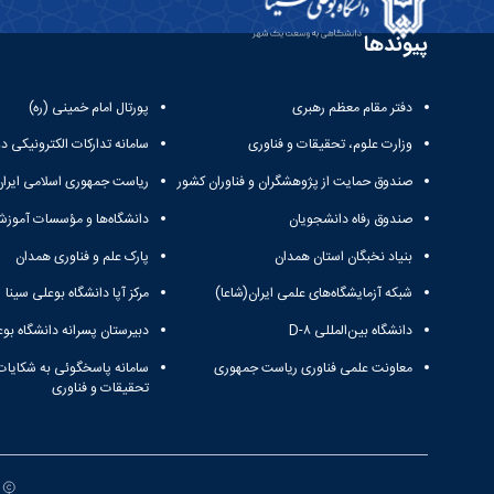
پیوندها
دفتر مقام معظم رهبری
پورتال امام خمینی (ره)
وزارت علوم، تحقیقات و فناوری
سامانه تدارکات الکترونیکی د
صندوق حمایت از پژوهشگران و فناوران کشور
ریاست جمهوری اسلامی ایران
صندوق رفاه دانشجویان
دانشگاه‌ها و مؤسسات آموزش
بنیاد نخبگان استان همدان
پارک علم و فناوری همدان
شبکه آزمایشگاه‌های علمی ایران(شاعا)
مرکز آپا دانشگاه بوعلی سینا
دانشگاه بین‌المللی D-۸
دبیرستان پسرانه دانشگاه بوع
معاونت علمی فناوری ریاست جمهوری
سامانه پاسخگوئی به شکایات
تحقیقات و فناوری
ت