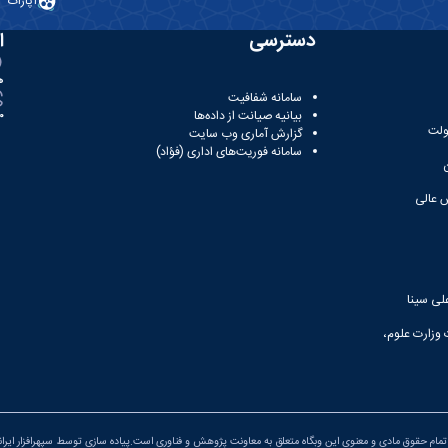
آپارات
دسترسی
ا
ه
سامانه شفافیت
بیانیه صیانت از داده‌ها
81
ولت
گزارش آماری وب‌ سایت
سامانه فوریت‌های اداری (فؤاد)
 عالی
لی سینا
 وزارت علوم،
مام حقوق مادی و معنوی این وبگاه متعلق به معاونت پژوهش و فناوری است.پیاده سازی توسط
سپهرافزار ایران