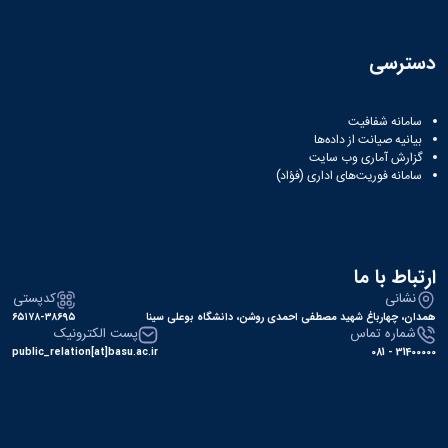
دسترسی
سامانه شفافیت
بیانیه صیانت از داده‌ها
گزارش آماری وب‌ سایت
سامانه فوریت‌های اداری (فؤاد)
ارتباط با ما
نشانی
کدپستی
همدان، چهارباغ شهید مصطفی احمدی روشن، دانشگاه بوعلی سینا
۶۵۱۷۸-۳۸۶۹۵
شماره تماس
پست الکترونیک
public_relation[at]basu.ac.ir
31400000 - 081