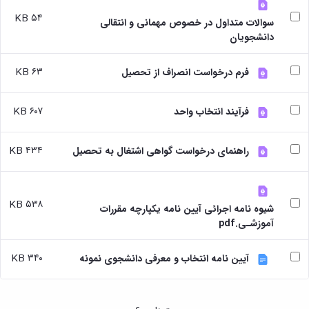
بندی
پژوهشی
آموزشی
ترفیع
و
دروس
۵۴ KB
سوالات متداول در خصوص مهمانی و انتقالی
بهداشت
آئین
دوره
تحصیلات
دانشجویان
و
نامه
کارشناسی
تکمیلی
کنترل
های
فرم
کیفی
پژوهشی
۶۳ KB
ها
فرم درخواست انصراف از تحصیل
موادغذایی
فرم
و
های
آئین
۶۰۷ KB
فرآیند انتخاب واحد
پژوهشی
نامه
کارگاه ها
ها
و
ترم
۴۳۴ KB
راهنمای درخواست گواهی اشتغال به تحصیل
آزمایشگاه
بندی
ها
دروس
آزمایشگاه
تحصیلات
انگل
تکمیلی
۵۳۸ KB
شیوه نامه اجرائی آیین نامه یکپارچه مقررات
شناسی
فرم
آموزشـی.pdf
آزمایشگاه
ها
بیوشیمی
و
و
آئین
۳۴۰ KB
آیین نامه انتخاب و معرفی دانشجوی نمونه
فیزیولوژی
نامه
آزمایشگاه
ها
پاتولوژی
سمینارها