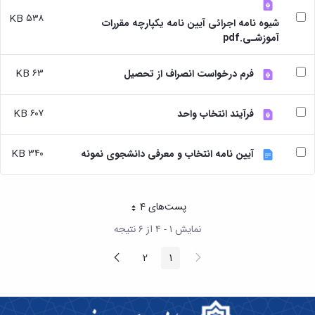
بندی
پژوهشی
آموزشی
ترفیع
و
دروس
۵۳۸ KB
شیوه نامه اجرائی آیین نامه یکپارچه مقررات
بهداشت
آئین
دوره
تحصیلات
آموزشـی.pdf
و
نامه
کارشناسی
تکمیلی
کنترل
های
فرم
کیفی
پژوهشی
۶۳ KB
ها
فرم درخواست انصراف از تحصیل
موادغذایی
فرم
و
های
آئین
۶۰۷ KB
فرآیند انتخاب واحد
پژوهشی
نامه
کارگاه ها
ها
و
ترم
۳۴۰ KB
آیین نامه انتخاب و معرفی دانشجوی نمونه
آزمایشگاه
بندی
ها
دروس
آزمایشگاه
تحصیلات
انگل
تکمیلی
پست‌‌های 4
هر صفحه
شناسی
فرم
آزمایشگاه
نمایش ۱ - ۴ از ۶ نتیجه
ها
بیوشیمی
و
پیغام
صفحه
2
1
و
صفحه
صفحه
آئین
قبلی
بعد
فیزیولوژی
نامه
آزمایشگاه
ها
پاتولوژی
سمینارها