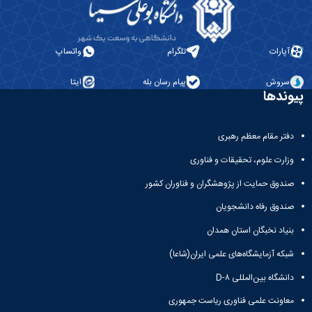
آزمایشگاه
و
میکروب
پایان
شناسی
نامه
آزمایشگاه
ها
آپارات
تلگرام
واتساپ
تحقیقاتی
ترم
آزمایشگاه
بندی
سروش
پیام رسان بله
ایتا
بهداشت
دروس
پیوندها
و
کنترل
کیفی
دفتر مقام معظم رهبری
مواد
وزارت علوم، تحقیقات و فناوری
غذایی
سالن
صندوق حمایت از پژوهشگران و فناوران کشور
تشریح
صندوق رفاه دانشجویان
خدمات
آزمایشگاهی
بنیاد نخبگان استان همدان
و
تعرفه
شبکه آزمایشگاه‌های علمی ایران(شاعا)
ها
دانشگاه بین‌المللی D-۸
نشریات
Avicenna
معاونت علمی فناوری ریاست جمهوری
Veterinary