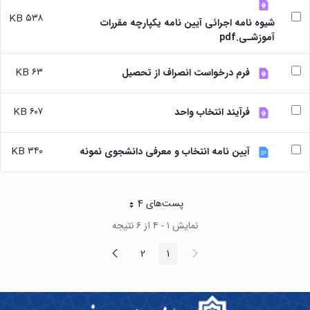
بندی
پژوهشی
آموزشی
ترفیع
و
دروس
۵۳۸ KB
شیوه نامه اجرائی آیین نامه یکپارچه مقررات
بهداشت
آئین
دوره
تحصیلات
آموزشـی.pdf
و
نامه
کارشناسی
تکمیلی
کنترل
های
فرم
کیفی
پژوهشی
۶۳ KB
ها
فرم درخواست انصراف از تحصیل
موادغذایی
فرم
و
های
آئین
۶۰۷ KB
فرآیند انتخاب واحد
پژوهشی
نامه
کارگاه ها
ها
و
ترم
۳۴۰ KB
آیین نامه انتخاب و معرفی دانشجوی نمونه
آزمایشگاه
بندی
ها
دروس
آزمایشگاه
تحصیلات
انگل
تکمیلی
پست‌‌های 4
هر صفحه
شناسی
فرم
آزمایشگاه
نمایش ۱ - ۴ از ۶ نتیجه
ها
بیوشیمی
و
پیغام
صفحه
2
1
و
صفحه
صفحه
آئین
قبلی
بعد
فیزیولوژی
نامه
آزمایشگاه
ها
پاتولوژی
سمینارها