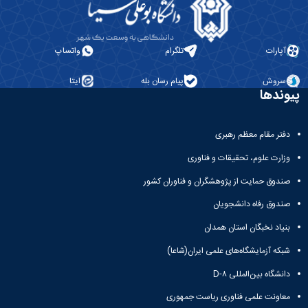
آزمایشگاه
و
میکروب
پایان
شناسی
نامه
آزمایشگاه
ها
آپارات
تلگرام
واتساپ
تحقیقاتی
ترم
آزمایشگاه
بندی
سروش
پیام رسان بله
ایتا
بهداشت
دروس
پیوندها
و
کنترل
کیفی
دفتر مقام معظم رهبری
مواد
وزارت علوم، تحقیقات و فناوری
غذایی
سالن
صندوق حمایت از پژوهشگران و فناوران کشور
تشریح
صندوق رفاه دانشجویان
خدمات
آزمایشگاهی
بنیاد نخبگان استان همدان
و
تعرفه
شبکه آزمایشگاه‌های علمی ایران(شاعا)
ها
دانشگاه بین‌المللی D-۸
نشریات
Avicenna
معاونت علمی فناوری ریاست جمهوری
Veterinary