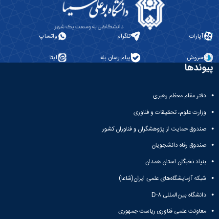
آزمایشگاه
و
میکروب
پایان
شناسی
نامه
آزمایشگاه
ها
آپارات
تلگرام
واتساپ
تحقیقاتی
ترم
آزمایشگاه
بندی
سروش
پیام رسان بله
ایتا
بهداشت
دروس
پیوندها
و
کنترل
کیفی
دفتر مقام معظم رهبری
مواد
وزارت علوم، تحقیقات و فناوری
غذایی
سالن
صندوق حمایت از پژوهشگران و فناوران کشور
تشریح
صندوق رفاه دانشجویان
خدمات
آزمایشگاهی
بنیاد نخبگان استان همدان
و
تعرفه
شبکه آزمایشگاه‌های علمی ایران(شاعا)
ها
دانشگاه بین‌المللی D-۸
نشریات
Avicenna
معاونت علمی فناوری ریاست جمهوری
Veterinary