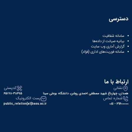
دسترسی
سامانه شفافیت
بیانیه صیانت از داده‌ها
گزارش آماری وب‌ سایت
سامانه فوریت‌های اداری (فؤاد)
ارتباط با ما
نشانی
کدپستی
همدان، چهارباغ شهید مصطفی احمدی روشن، دانشگاه بوعلی سینا
۶۵۱۷۸-۳۸۶۹۵
شماره تماس
پست الکترونیک
public_relation[at]basu.ac.ir
31400000 - 081