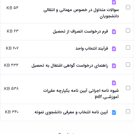
بندی
پژوهشی
آموزشی
ترفیع
و
دروس
۵۴ KB
سوالات متداول در خصوص مهمانی و انتقالی
بهداشت
آئین
دوره
تحصیلات
دانشجویان
و
نامه
کارشناسی
تکمیلی
کنترل
های
فرم
کیفی
پژوهشی
۶۳ KB
ها
فرم درخواست انصراف از تحصیل
موادغذایی
فرم
و
های
آئین
۶۰۷ KB
فرآیند انتخاب واحد
پژوهشی
نامه
کارگاه ها
ها
و
ترم
۴۳۴ KB
راهنمای درخواست گواهی اشتغال به تحصیل
آزمایشگاه
بندی
ها
دروس
آزمایشگاه
تحصیلات
انگل
تکمیلی
۵۳۸ KB
شیوه نامه اجرائی آیین نامه یکپارچه مقررات
شناسی
فرم
آموزشـی.pdf
آزمایشگاه
ها
بیوشیمی
و
و
آئین
۳۴۰ KB
آیین نامه انتخاب و معرفی دانشجوی نمونه
فیزیولوژی
نامه
آزمایشگاه
ها
پاتولوژی
سمینارها