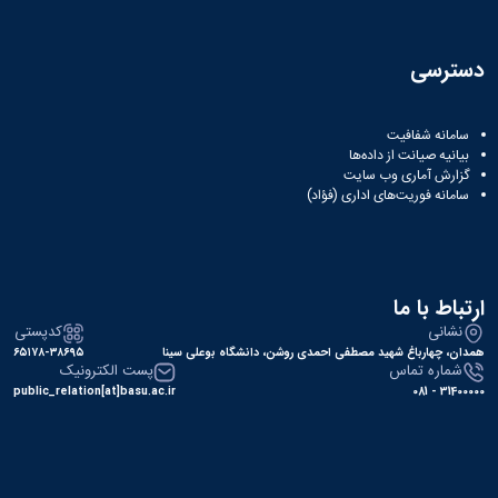
دسترسی
سامانه شفافیت
بیانیه صیانت از داده‌ها
گزارش آماری وب‌ سایت
سامانه فوریت‌های اداری (فؤاد)
ارتباط با ما
نشانی
کدپستی
همدان، چهارباغ شهید مصطفی احمدی روشن، دانشگاه بوعلی سینا
۶۵۱۷۸-۳۸۶۹۵
شماره تماس
پست الکترونیک
public_relation[at]basu.ac.ir
31400000 - 081