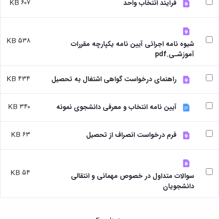
بندی
پژوهشی
۶۰۷ KB
فرآیند انتخاب واحد
آموزشی
ترفیع
و
دروس
بهداشت
آئین
دوره
تحصیلات
و
نامه
کارشناسی
تکمیلی
کنترل
های
۵۳۸ KB
فرم
شیوه نامه اجرائی آیین نامه یکپارچه مقررات
کیفی
پژوهشی
ها
آموزشـی.pdf
موادغذایی
فرم
و
های
آئین
۴۳۴ KB
راهنمای درخواست گواهی اشتغال به تحصیل
پژوهشی
نامه
کارگاه ها
ها
و
ترم
۳۴۰ KB
آیین نامه انتخاب و معرفی دانشجوی نمونه
آزمایشگاه
بندی
ها
دروس
آزمایشگاه
تحصیلات
۶۳ KB
فرم درخواست انصراف از تحصیل
انگل
تکمیلی
شناسی
فرم
آزمایشگاه
ها
بیوشیمی
و
۵۴ KB
سوالات متداول در خصوص مهمانی و انتقالی
و
آئین
دانشجویان
فیزیولوژی
نامه
آزمایشگاه
ها
پاتولوژی
سمینارها