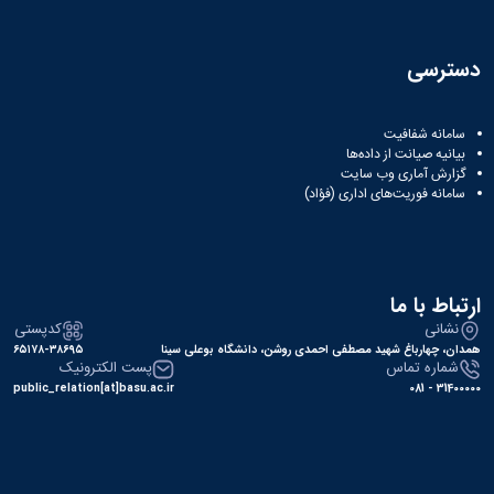
دسترسی
سامانه شفافیت
بیانیه صیانت از داده‌ها
گزارش آماری وب‌ سایت
سامانه فوریت‌های اداری (فؤاد)
ارتباط با ما
نشانی
کدپستی
همدان، چهارباغ شهید مصطفی احمدی روشن، دانشگاه بوعلی سینا
۶۵۱۷۸-۳۸۶۹۵
شماره تماس
پست الکترونیک
public_relation[at]basu.ac.ir
31400000 - 081