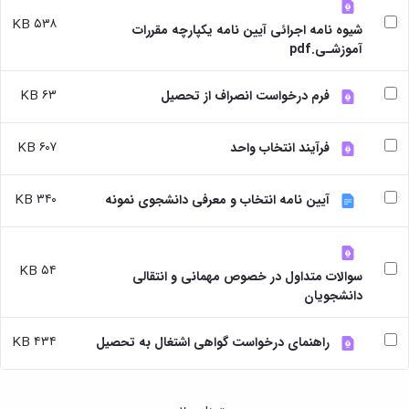
بندی
پژوهشی
آموزشی
ترفیع
و
دروس
۵۳۸ KB
شیوه نامه اجرائی آیین نامه یکپارچه مقررات
بهداشت
آئین
دوره
تحصیلات
آموزشـی.pdf
و
نامه
کارشناسی
تکمیلی
کنترل
های
فرم
کیفی
پژوهشی
۶۳ KB
ها
فرم درخواست انصراف از تحصیل
موادغذایی
فرم
و
های
آئین
۶۰۷ KB
فرآیند انتخاب واحد
پژوهشی
نامه
کارگاه ها
ها
و
ترم
۳۴۰ KB
آیین نامه انتخاب و معرفی دانشجوی نمونه
آزمایشگاه
بندی
ها
دروس
آزمایشگاه
تحصیلات
انگل
تکمیلی
۵۴ KB
سوالات متداول در خصوص مهمانی و انتقالی
شناسی
فرم
دانشجویان
آزمایشگاه
ها
بیوشیمی
و
و
آئین
۴۳۴ KB
راهنمای درخواست گواهی اشتغال به تحصیل
فیزیولوژی
نامه
آزمایشگاه
ها
پاتولوژی
سمینارها