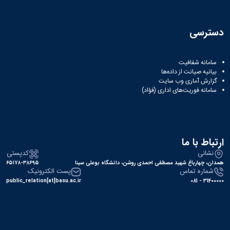
دسترسی
سامانه شفافیت
بیانیه صیانت از داده‌ها
گزارش آماری وب‌ سایت
سامانه فوریت‌های اداری (فؤاد)
ارتباط با ما
نشانی
کدپستی
همدان، چهارباغ شهید مصطفی احمدی روشن، دانشگاه بوعلی سینا
۶۵۱۷۸-۳۸۶۹۵
شماره تماس
پست الکترونیک
public_relation[at]basu.ac.ir
31400000 - 081