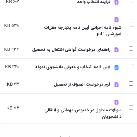
بندی
پژوهشی
۶۰۷ KB
فرآیند انتخاب واحد
آموزشی
ترفیع
و
دروس
بهداشت
آئین
دوره
تحصیلات
و
نامه
کارشناسی
تکمیلی
کنترل
های
۵۳۸ KB
فرم
شیوه نامه اجرائی آیین نامه یکپارچه مقررات
کیفی
پژوهشی
ها
آموزشـی.pdf
موادغذایی
فرم
و
های
آئین
۴۳۴ KB
راهنمای درخواست گواهی اشتغال به تحصیل
پژوهشی
نامه
کارگاه ها
ها
و
ترم
۳۴۰ KB
آیین نامه انتخاب و معرفی دانشجوی نمونه
آزمایشگاه
بندی
ها
دروس
آزمایشگاه
تحصیلات
۶۳ KB
فرم درخواست انصراف از تحصیل
انگل
تکمیلی
شناسی
فرم
آزمایشگاه
ها
بیوشیمی
و
۵۴ KB
سوالات متداول در خصوص مهمانی و انتقالی
و
آئین
دانشجویان
فیزیولوژی
نامه
آزمایشگاه
ها
پاتولوژی
سمینارها