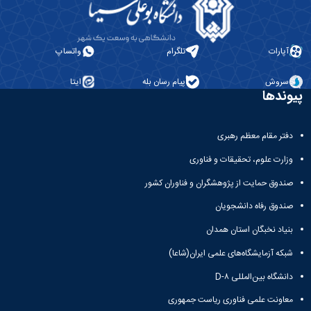
آزمایشگاه
و
میکروب
پایان
شناسی
نامه
آزمایشگاه
ها
آپارات
تلگرام
واتساپ
تحقیقاتی
ترم
آزمایشگاه
بندی
سروش
پیام رسان بله
ایتا
بهداشت
دروس
پیوندها
و
کنترل
کیفی
دفتر مقام معظم رهبری
مواد
وزارت علوم، تحقیقات و فناوری
غذایی
سالن
صندوق حمایت از پژوهشگران و فناوران کشور
تشریح
صندوق رفاه دانشجویان
خدمات
آزمایشگاهی
بنیاد نخبگان استان همدان
و
تعرفه
شبکه آزمایشگاه‌های علمی ایران(شاعا)
ها
دانشگاه بین‌المللی D-۸
نشریات
Avicenna
معاونت علمی فناوری ریاست جمهوری
Veterinary