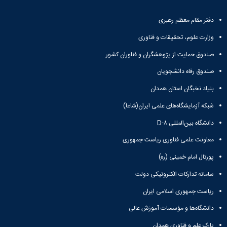
آزمایشگاه
و
میکروب
پایان
دفتر مقام معظم رهبری
شناسی
نامه
آزمایشگاه
ها
وزارت علوم، تحقیقات و فناوری
تحقیقاتی
ترم
آزمایشگاه
صندوق حمایت از پژوهشگران و فناوران کشور
بندی
بهداشت
دروس
صندوق رفاه دانشجویان
و
کنترل
بنیاد نخبگان استان همدان
کیفی
شبکه آزمایشگاه‌های علمی ایران(شاعا)
مواد
غذایی
دانشگاه بین‌المللی D-۸
سالن
تشریح
معاونت علمی فناوری ریاست جمهوری
خدمات
پورتال امام خمینی (ره)
آزمایشگاهی
و
سامانه تدارکات الکترونیکی دولت
تعرفه
ریاست جمهوری اسلامی ایران
ها
نشریات
دانشگاه‌ها و مؤسسات آموزش عالی
Avicenna
Veterinary
پارک علم و فناوری همدان