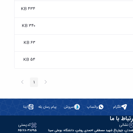
۴۳۴ KB
۳۴۰ KB
۶۳ KB
۵۴ KB
پیغام
صفحه
1
صفحه
قبلی
بعد
تلگرام
واتساپ
سروش
پیام رسان بله
ایتا
رتباط با ما
نشانی
کدپستی
مدان، چهارباغ شهید مصطفی احمدی روشن، دانشگاه بوعلی سینا
۶۵۱۷۸-۳۸۶۹۵