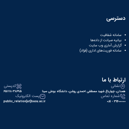
دسترسی
سامانه شفافیت
بیانیه صیانت از داده‌ها
گزارش آماری وب‌ سایت
سامانه فوریت‌های اداری (فؤاد)
ارتباط با ما
نشانی
کدپستی
همدان، چهارباغ شهید مصطفی احمدی روشن، دانشگاه بوعلی سینا
۶۵۱۷۸-۳۸۶۹۵
شماره تماس
پست الکترونیک
public_relation[at]basu.ac.ir
31400000 - 081