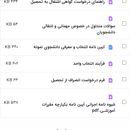
بندی
پژوهشی
۴۳۴ KB
راهنمای درخواست گواهی اشتغال به تحصیل
آموزشی
ترفیع
و
دروس
بهداشت
آئین
دوره
تحصیلات
و
نامه
کارشناسی
تکمیلی
کنترل
های
۵۴ KB
فرم
سوالات متداول در خصوص مهمانی و انتقالی
کیفی
پژوهشی
ها
دانشجویان
موادغذایی
فرم
و
های
آئین
۳۴۰ KB
آیین نامه انتخاب و معرفی دانشجوی نمونه
پژوهشی
نامه
کارگاه ها
ها
و
ترم
۶۰۷ KB
فرآیند انتخاب واحد
آزمایشگاه
بندی
ها
دروس
آزمایشگاه
تحصیلات
۶۳ KB
فرم درخواست انصراف از تحصیل
انگل
تکمیلی
شناسی
فرم
آزمایشگاه
ها
بیوشیمی
و
۵۳۸ KB
شیوه نامه اجرائی آیین نامه یکپارچه مقررات
و
آئین
آموزشـی.pdf
فیزیولوژی
نامه
آزمایشگاه
ها
پاتولوژی
سمینارها