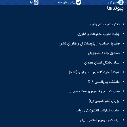
بندی
پژوهشی
سروش
پیام رسان بله
ایتا
آموزشی
ترفیع
و
دروس
پیوندها
بهداشت
آئین
دوره
تحصیلات
و
نامه
کارشناسی
تکمیلی
کنترل
های
فرم
دفتر مقام معظم رهبری
کیفی
پژوهشی
ها
موادغذایی
وزارت علوم، تحقیقات و فناوری
فرم
و
های
آئین
صندوق حمایت از پژوهشگران و فناوران کشور
پژوهشی
نامه
کارگاه ها
ها
صندوق رفاه دانشجویان
و
ترم
بنیاد نخبگان استان همدان
آزمایشگاه
بندی
ها
دروس
شبکه آزمایشگاه‌های علمی ایران(شاعا)
آزمایشگاه
تحصیلات
انگل
دانشگاه بین‌المللی D-۸
تکمیلی
شناسی
فرم
معاونت علمی فناوری ریاست جمهوری
آزمایشگاه
ها
بیوشیمی
و
پورتال امام خمینی (ره)
و
آئین
فیزیولوژی
سامانه تدارکات الکترونیکی دولت
نامه
آزمایشگاه
ها
ریاست جمهوری اسلامی ایران
پاتولوژی
سمینارها