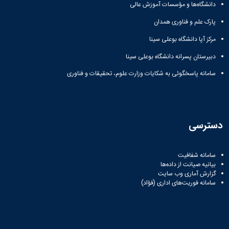
آزمایشگاه
و
دانشگاه‌ها و مؤسسات آموزش عالی
میکروب
پایان
پارک علم و فناوری همدان
شناسی
نامه
آزمایشگاه
ها
مرکز آپا دانشگاه بوعلی سینا
تحقیقاتی
ترم
آزمایشگاه
دبیرستان پسرانه دانشگاه بوعلی سینا
بندی
بهداشت
دروس
سامانه پاسخگوئی به شکایات وزارت علوم، تحقیقات و فناوری
و
کنترل
کیفی
مواد
غذایی
دسترسی
سالن
تشریح
خدمات
سامانه شفافیت
آزمایشگاهی
بیانیه صیانت از داده‌ها
گزارش آماری وب‌ سایت
و
سامانه فوریت‌های اداری (فؤاد)
تعرفه
ها
نشریات
Avicenna
Veterinary