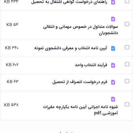
بندی
پژوهشی
۴۳۴ KB
راهنمای درخواست گواهی اشتغال به تحصیل
آموزشی
ترفیع
و
دروس
بهداشت
آئین
دوره
تحصیلات
و
نامه
کارشناسی
تکمیلی
کنترل
های
۵۴ KB
فرم
سوالات متداول در خصوص مهمانی و انتقالی
کیفی
پژوهشی
ها
دانشجویان
موادغذایی
فرم
و
های
آئین
۳۴۰ KB
آیین نامه انتخاب و معرفی دانشجوی نمونه
پژوهشی
نامه
کارگاه ها
ها
و
ترم
۶۰۷ KB
فرآیند انتخاب واحد
آزمایشگاه
بندی
ها
دروس
آزمایشگاه
تحصیلات
۶۳ KB
فرم درخواست انصراف از تحصیل
انگل
تکمیلی
شناسی
فرم
آزمایشگاه
ها
بیوشیمی
و
۵۳۸ KB
شیوه نامه اجرائی آیین نامه یکپارچه مقررات
و
آئین
آموزشـی.pdf
فیزیولوژی
نامه
آزمایشگاه
ها
پاتولوژی
سمینارها