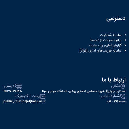
دسترسی
سامانه شفافیت
بیانیه صیانت از داده‌ها
گزارش آماری وب‌ سایت
سامانه فوریت‌های اداری (فؤاد)
ارتباط با ما
نشانی
کدپستی
همدان، چهارباغ شهید مصطفی احمدی روشن، دانشگاه بوعلی سینا
۶۵۱۷۸-۳۸۶۹۵
شماره تماس
پست الکترونیک
public_relation[at]basu.ac.ir
31400000 - 081