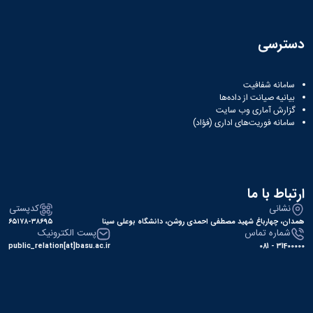
دسترسی
سامانه شفافیت
بیانیه صیانت از داده‌ها
گزارش آماری وب‌ سایت
سامانه فوریت‌های اداری (فؤاد)
ارتباط با ما
نشانی
کدپستی
همدان، چهارباغ شهید مصطفی احمدی روشن، دانشگاه بوعلی سینا
۶۵۱۷۸-۳۸۶۹۵
شماره تماس
پست الکترونیک
public_relation[at]basu.ac.ir
31400000 - 081