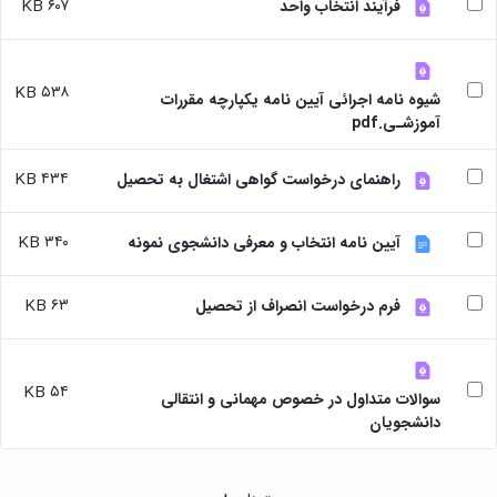
بندی
پژوهشی
۶۰۷ KB
فرآیند انتخاب واحد
آموزشی
ترفیع
و
دروس
بهداشت
آئین
دوره
تحصیلات
و
نامه
کارشناسی
تکمیلی
کنترل
های
۵۳۸ KB
فرم
شیوه نامه اجرائی آیین نامه یکپارچه مقررات
کیفی
پژوهشی
ها
آموزشـی.pdf
موادغذایی
فرم
و
های
آئین
۴۳۴ KB
راهنمای درخواست گواهی اشتغال به تحصیل
پژوهشی
نامه
کارگاه ها
ها
و
ترم
۳۴۰ KB
آیین نامه انتخاب و معرفی دانشجوی نمونه
آزمایشگاه
بندی
ها
دروس
آزمایشگاه
تحصیلات
۶۳ KB
فرم درخواست انصراف از تحصیل
انگل
تکمیلی
شناسی
فرم
آزمایشگاه
ها
بیوشیمی
و
۵۴ KB
سوالات متداول در خصوص مهمانی و انتقالی
و
آئین
دانشجویان
فیزیولوژی
نامه
آزمایشگاه
ها
پاتولوژی
سمینارها