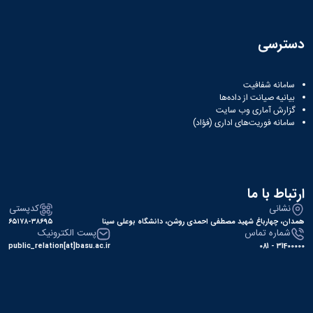
دسترسی
سامانه شفافیت
بیانیه صیانت از داده‌ها
گزارش آماری وب‌ سایت
سامانه فوریت‌های اداری (فؤاد)
ارتباط با ما
نشانی
کدپستی
همدان، چهارباغ شهید مصطفی احمدی روشن، دانشگاه بوعلی سینا
۶۵۱۷۸-۳۸۶۹۵
شماره تماس
پست الکترونیک
public_relation[at]basu.ac.ir
31400000 - 081