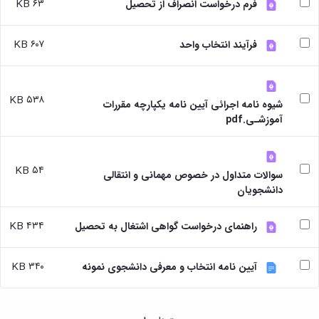
بندی
پژوهشی
۶۳ KB
فرم درخواست انصراف از تحصیل
آموزشی
ترفیع
و
دروس
بهداشت
آئین
دوره
تحصیلات
و
نامه
۶۰۷ KB
کارشناسی
فرآیند انتخاب واحد
تکمیلی
کنترل
های
فرم
کیفی
پژوهشی
ها
موادغذایی
فرم
و
۵۳۸ KB
های
آئین
شیوه نامه اجرائی آیین نامه یکپارچه مقررات
پژوهشی
نامه
آموزشـی.pdf
کارگاه ها
ها
و
ترم
آزمایشگاه
بندی
۵۴ KB
ها
سوالات متداول در خصوص مهمانی و انتقالی
دروس
آزمایشگاه
دانشجویان
تحصیلات
انگل
تکمیلی
شناسی
فرم
۴۳۴ KB
راهنمای درخواست گواهی اشتغال به تحصیل
آزمایشگاه
ها
بیوشیمی
و
و
آئین
۳۴۰ KB
آیین نامه انتخاب و معرفی دانشجوی نمونه
فیزیولوژی
نامه
آزمایشگاه
ها
پاتولوژی
سمینارها