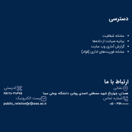
دسترسی
سامانه شفافیت
بیانیه صیانت از داده‌ها
گزارش آماری وب‌ سایت
سامانه فوریت‌های اداری (فؤاد)
ارتباط با ما
نشانی
کدپستی
همدان، چهارباغ شهید مصطفی احمدی روشن، دانشگاه بوعلی سینا
۶۵۱۷۸-۳۸۶۹۵
شماره تماس
پست الکترونیک
public_relation[at]basu.ac.ir
31400000 - 081