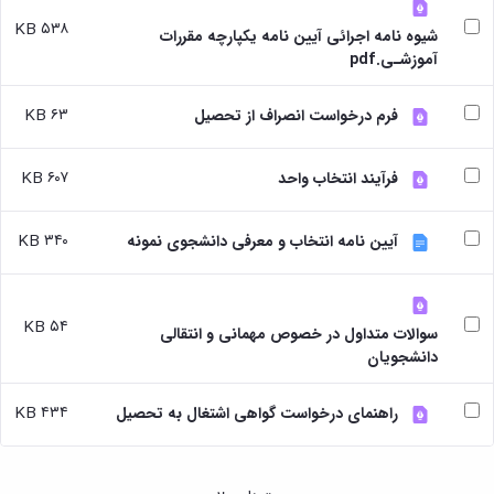
بندی
پژوهشی
آموزشی
ترفیع
و
دروس
۵۳۸ KB
شیوه نامه اجرائی آیین نامه یکپارچه مقررات
بهداشت
آئین
دوره
تحصیلات
آموزشـی.pdf
و
نامه
کارشناسی
تکمیلی
کنترل
های
فرم
کیفی
پژوهشی
۶۳ KB
ها
فرم درخواست انصراف از تحصیل
موادغذایی
فرم
و
های
آئین
۶۰۷ KB
فرآیند انتخاب واحد
پژوهشی
نامه
کارگاه ها
ها
و
ترم
۳۴۰ KB
آیین نامه انتخاب و معرفی دانشجوی نمونه
آزمایشگاه
بندی
ها
دروس
آزمایشگاه
تحصیلات
انگل
تکمیلی
۵۴ KB
سوالات متداول در خصوص مهمانی و انتقالی
شناسی
فرم
دانشجویان
آزمایشگاه
ها
بیوشیمی
و
و
آئین
۴۳۴ KB
راهنمای درخواست گواهی اشتغال به تحصیل
فیزیولوژی
نامه
آزمایشگاه
ها
پاتولوژی
سمینارها