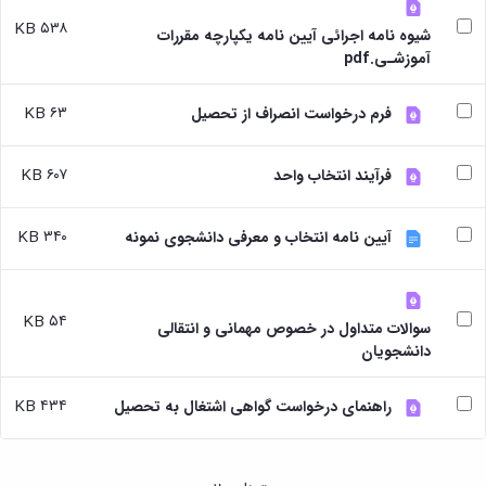
بندی
پژوهشی
آموزشی
ترفیع
و
دروس
۵۳۸ KB
شیوه نامه اجرائی آیین نامه یکپارچه مقررات
بهداشت
آئین
دوره
تحصیلات
آموزشـی.pdf
و
نامه
کارشناسی
تکمیلی
کنترل
های
فرم
کیفی
پژوهشی
۶۳ KB
ها
فرم درخواست انصراف از تحصیل
موادغذایی
فرم
و
های
آئین
۶۰۷ KB
فرآیند انتخاب واحد
پژوهشی
نامه
کارگاه ها
ها
و
ترم
۳۴۰ KB
آیین نامه انتخاب و معرفی دانشجوی نمونه
آزمایشگاه
بندی
ها
دروس
آزمایشگاه
تحصیلات
انگل
تکمیلی
۵۴ KB
سوالات متداول در خصوص مهمانی و انتقالی
شناسی
فرم
دانشجویان
آزمایشگاه
ها
بیوشیمی
و
و
آئین
۴۳۴ KB
راهنمای درخواست گواهی اشتغال به تحصیل
فیزیولوژی
نامه
آزمایشگاه
ها
پاتولوژی
سمینارها