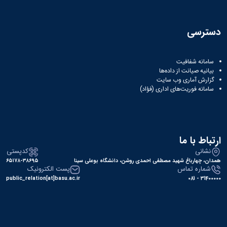
دسترسی
سامانه شفافیت
بیانیه صیانت از داده‌ها
گزارش آماری وب‌ سایت
سامانه فوریت‌های اداری (فؤاد)
ارتباط با ما
نشانی
کدپستی
همدان، چهارباغ شهید مصطفی احمدی روشن، دانشگاه بوعلی سینا
۶۵۱۷۸-۳۸۶۹۵
شماره تماس
پست الکترونیک
public_relation[at]basu.ac.ir
31400000 - 081