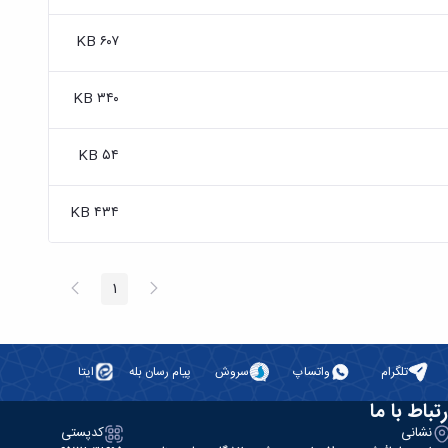
۶۰۷ KB
۳۴۰ KB
۵۴ KB
۴۳۴ KB
پیغام
صفحه
1
صفحه
قبلی
بعد
تلگرام
واتساپ
سروش
پیام رسان بله
ایتا
رتباط با ما
نشانی
کدپستی