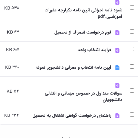
بندی
پژوهشی
آموزشی
ترفیع
و
دروس
۵۳۸ KB
شیوه نامه اجرائی آیین نامه یکپارچه مقررات
بهداشت
آئین
دوره
تحصیلات
آموزشـی.pdf
و
نامه
کارشناسی
تکمیلی
کنترل
های
فرم
کیفی
پژوهشی
۶۳ KB
ها
فرم درخواست انصراف از تحصیل
موادغذایی
فرم
و
های
آئین
۶۰۷ KB
فرآیند انتخاب واحد
پژوهشی
نامه
کارگاه ها
ها
و
ترم
۳۴۰ KB
آیین نامه انتخاب و معرفی دانشجوی نمونه
آزمایشگاه
بندی
ها
دروس
آزمایشگاه
تحصیلات
انگل
تکمیلی
۵۴ KB
سوالات متداول در خصوص مهمانی و انتقالی
شناسی
فرم
دانشجویان
آزمایشگاه
ها
بیوشیمی
و
و
آئین
۴۳۴ KB
راهنمای درخواست گواهی اشتغال به تحصیل
فیزیولوژی
نامه
آزمایشگاه
ها
پاتولوژی
سمینارها