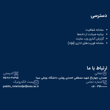
دسترسی
سامانه شفافیت
بیانیه صیانت از داده‌ها
گزارش آماری وب‌ سایت
سامانه فوریت‌های اداری (فؤاد)
ارتباط با ما
نشانی
کدپستی
همدان، چهارباغ شهید مصطفی احمدی روشن، دانشگاه بوعلی سینا
۶۵۱۷۸-۳۸۶۹۵
شماره تماس
پست الکترونیک
public_relation[at]basu.ac.ir
31400000 - 081