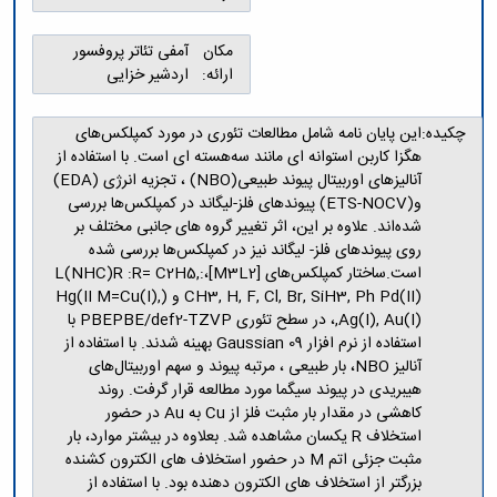
مکان
آمفی تئاتر پروفسور
ارائه:
اردشیر خزایی
چکیده:
این پایان نامه شامل مطالعات تئوری در مورد کمپلکس‌های
هگزا کاربن استوانه ای مانند سه‌هسته ای است. با استفاده از
آنالیزهای اوربیتال پیوند طبیعی(NBO) ، تجزیه انرژی (EDA)
و(ETS-NOCV) پیوندهای فلز-لیگاند در کمپلکس‌ها بررسی
شده‌اند. علاوه بر این، اثر تغییر گروه های جانبی مختلف بر
روی پیوندهای فلز- لیگاند نیز در کمپلکس‌ها بررسی شده
است.ساختار کمپلکس‌های [M3L2]،:L(NHC)R :R= C2H5,
CH3, H, F, Cl, Br, SiH3, Ph Pd(II) و (Hg(II M=Cu(I),
Ag(I), Au(I),، در سطح تئوری PBEPBE/def2-TZVP با
استفاده از نرم افزار 09 Gaussian بهینه شدند. با استفاده از
آنالیز NBO، بار طبیعی ، مرتبه پیوند و سهم اوربیتال‌های
هیبریدی در پیوند سیگما مورد مطالعه قرار گرفت. روند
کاهشی در مقدار بار مثبت فلز از Cu به Au در حضور
استخلاف R یکسان مشاهده شد. بعلاوه در بیشتر موارد، بار
مثبت جزئی اتم M در حضور استخلاف های الکترون کشنده
بزرگتر از استخلاف های الکترون دهنده بود. با استفاده از