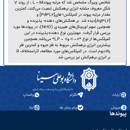
شاخص ویبرگ مشخص شد که مرتبه پیوندL→M ، از روند V
شکل معروف مشابه انرژی برهمکنش تبعیت می‌کنند، کمترین
مقدار مرتبه پیوند در کمپلکس¬های[Pd3L2] و
[Ag3L2]دیده شد. بر همکنش‌های دهنده- پذیرنده و
همچنین سهم اوربیتال‌های هیبریدی (NHO)، در پیوندها مورد
بررسی قرار گرفت. مهم‌ترین نوع دهنده-پذیرنده در این
کمپلکس‌ها از نوع *σ→σ وLP→ σ* می‌باشد.همچنین
بیشترین انرژی برهمکنش مربوط به فلز جیوه و کمترین فلز
پالادیوم است. در کمپلکس‌های مورد مطالعه، اثراستخلاف R
بر انرژی برهم‌کنش نیز بررسی شد.
آپارات
تلگرام
واتساپ
سروش
پیام رسان بله
ایتا
پیوندها