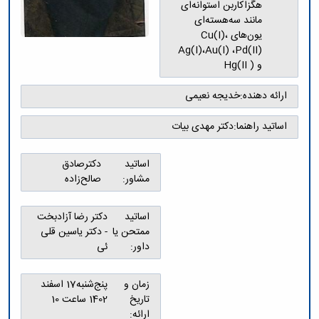
تحصیلات
هگزاکاربن استوانه‌ای
تکمیلی
مانند سه‌هسته‌ای
یون‌‌‌‌های Cu(I)،
Ag(I)،Au(I) ،Pd(II)
و ( Hg(II
ارائه دهنده:
خدیجه نعیمی
اساتید راهنما:
دکتر مهدی بیات
اساتید
دکترصادق
مشاور:
صالح‌زاده
اساتید
دکتر رضا آزادبخت
ممتحن یا
- دکتر یاسین قلی
داور:
ئی
زمان و
پنج‌شنبه17 اسفند
تاریخ
1402 ساعت 10
ارائه: