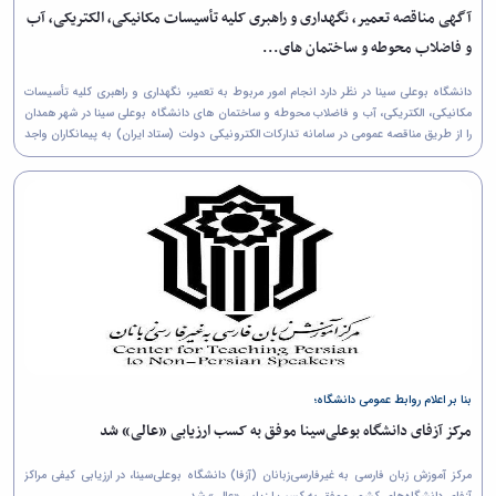
همایش‌ها
آگهی مناقصه تعمیر، نگهداری و راهبری کلیه تأسیسات مکانیکی، الکتریکی، آب
انتشارات
و فاضلاب محوطه و ساختمان های...
دانشگاه
نشر
دانشگاه بوعلی سینا در نظر دارد انجام امور مربوط به تعمیر، نگهداری و راهبری کلیه تأسیسات
کتب
مکانیکی، الکتریکی، آب و فاضلاب محوطه و ساختمان های دانشگاه بوعلی سینا در شهر همدان
مجلات
را از طريق مناقصه عمومی در سامانه تدارکات الکترونیکی دولت (ستاد ایران) به پیمانکاران واجد
علمی
شرایط واگذار نماید.
فصلنامه
معاونت
پژوهش
و
فناوری
بنا بر اعلام روابط عمومی دانشگاه؛
مرکز آزفای دانشگاه بوعلی‌سینا موفق به کسب ارزیابی «عالی» شد
مرکز آموزش زبان فارسی به غیرفارسی‌زبانان (آزفا) دانشگاه بوعلی‌سینا، در ارزیابی کیفی مراکز