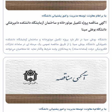
زمین
آزمایشگاه
و
دانشگاه
آموزش
معظم
چمن
باستان
حسابداری
(محمد)
کارکنان
رهبری
شناسی
سالن‌های
رزن
سایر
تماس
بنا بر اعلام معاونت توسعه مدیریت و امور پشتیبانی دانشگاه؛
ورزشی
آزمایشگاه
صنایع
تقویم
با
تفریحی-
هوش
آگهی مناقصه پروژه تکمیل موتورخانه و ساختمان آزمایشگاه دانشکده دامپزشکی
غذایی
آموزشی
دانشگاه
سیاحتی
ربات
بهار
نظامنامه
روابط
دانشگاه بوعلی سینا
باغ
و
مجتمع
اخلاق
عمومی
دانشگاه
بینایی
آموزش
آموزش
آدرس
دانشگاه بوعلی سینا در نظر دارد پروژه تکمیل موتورخانه و ساختمان آزمایشگاه دانشکده
موزه
آزمایشگاه
عالی
دانش‌آموختگان
دامپزشکی دانشگاه بوعلی سینا را از طريق مناقصه عمومی یک مرحله ای در سامانه تدارکات
دانشکده‌ها
تاریخ
ژئوماتیک
فاطمیه
الکترونیکی دولت (سامانه ستاد) به پیمانکاران واجد شرایط واگذار نماید .لذا متقاضيان مي‌توانند
شماره
طبیعی
پژوهش
جهت شركت در مناقصه به شرح...
نهاوند
تلفن‌ها
کتابخانه
(ویژه
مرکزی
دختران)
و
مرکز
اسناد
پایان
نامه
و
رساله
علم
بنا بر اطلاعیه معاونت توسعه مدیریت و امور پشتیبانی دانشگاه؛
سنجی