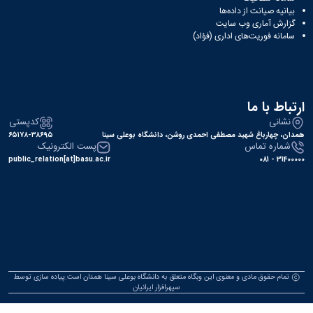
بیانیه صیانت از داده‌ها
گزارش آماری وب‌ سایت
سامانه فوریت‌های اداری (فؤاد)
ارتباط با ما
نشانی
کدپستی
همدان، چهارباغ شهید مصطفی احمدی روشن، دانشگاه بوعلی سینا
۶۵۱۷۸-۳۸۶۹۵
شماره تماس
پست الکترونیک
public_relation[at]basu.ac.ir
31400000 - 081
تمام حقوق مادی و معنوی این وبگاه متعلق به دانشگاه بوعلی سینا همدان است.پیاده سازی توسط
سپهرافزار ایرانیان