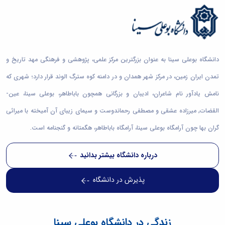
460
600
10000+
50000+
فارغ التحصیل
دانشجوی فعال
کارکنان
عضو هیات علمی
دانشگاه بوعلی سینا به عنوان بزرگترین مرکز علمی، پژوهشی و فرهنگی مهد تاریخ و
تمدن ایران زمین، در مرکز شهر همدان و در دامنه کوه سترگ الوند قرار دارد؛ شهری که
نامش یادآور نام شاعران، ادیبان و بزرگانی همچون باباطاهر، بوعلی سینا، عین-
القضات, میرزاده عشقی و مصطفی رحماندوست و سیمای زیبای آن آمیخته با میراثی
گران بها چون آرامگاه بوعلی سینا، آرامگاه باباطاهر، هگمتانه و گنجنامه است.
درباره دانشگاه بیشتر بدانید
پذیرش در دانشگاه
زندگی در دانشگاه بوعلی سینا