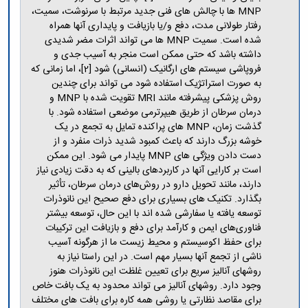
MNP ها با چالش های فنی جدید مرتبط با سرنوشت، سمیت،
رفتار طولانی مدت، دفع و/یا بازیافت و پایداری آنها همراه
شده است. سمیت MNP ها می تواند اثرات مضر شدیدی
داشته باشد که حتی ممکن است منجر به آسیب جدی و
فروپاشی سیستم های ارگانیک (انسانی) شود [2]، اما زمانی که
به صورت استراتژیک استفاده شود می تواند برای چندین
روش پزشکی پیشرفته مانند MRI تقویت شده با MNP و
درمان سرطان از طریق هیپرترمی موضعی استفاده شود. با
گذشت زمان، MNP های پراکنده تمایل به تجمع در یک
خوشه بزرگ دارند که باعث کمبود شدید ذرات منفرد و از
دست دادن ویژگی های MNP پایدار می شود. این ممکن
است بر کارایی آنها در کاربردهای بالینی که به دقت زیادی نیاز
دارند، مانند تحویل دارو در روش‌های درمان سرطان، تأثیر
بگذارد. تکنیک های بسیاری برای دفع صحیح این نانوذرات
توسعه یافته یا سفارشی شده اند با این حال، توسعه بیشتر
فناوری‌های ایمن و کارآمد برای دفع و بازیافت این ترکیبات
برای حفظ اکوسیستم و محیط زیست ما از هرگونه آسیب
ناشی از تجمع آنها بسیار مهم است. در این راستا نیاز به
روشهای آنالیز سریع برای تعیین غلظت این نانوذرات هنوز
وجود دارد. روشهای آنالیز می تواند محدود به یک بافت خاص
برای مقاصد نظارتی یا روشی همه کاره برای بافت های مختلف