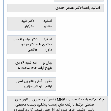
اساتید راهنما:
دکتر مظاهر احمدی
اساتید
دکتر طیبه
مشاور:
مدرکیان
اساتید
دکتر عباس افخمی
ممتحن یا
- دکتر مهدی
داور:
هاشمی
زمان و
سه شنبه ۲۶ دی
تاریخ ارائه:
۱۴۰۲ ساعت ۱۰
مکان
آمفی تئاتر پروفسور
ارائه:
اردشیر خزایی
چکیده:
نانوذرات مغناطیسی (MNP) اخیراً در بسیاری از کاربردهای
صنعتی مرتبط با رشته های زیست پزشکی، زیست محیطی،
بالینی وشیمی ظاهر شده اند [1]. چنین تنوعی کاربرد گسترده