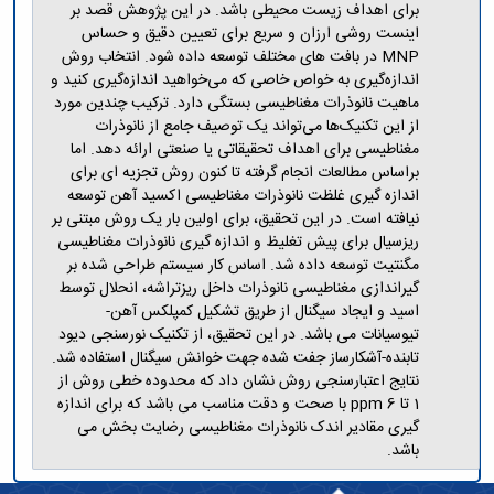
برای اهداف زیست محیطی باشد. در این پژوهش قصد بر
اینست روشی ارزان و سریع برای تعیین دقیق و حساس
MNP در بافت های مختلف توسعه داده شود. انتخاب روش
اندازه‌گیری به خواص خاصی که می‌خواهید اندازه‌گیری کنید و
ماهیت نانوذرات مغناطیسی بستگی دارد. ترکیب چندین مورد
از این تکنیک‌ها ‌می‌تواند یک توصیف جامع از نانوذرات
مغناطیسی برای اهداف تحقیقاتی یا صنعتی ارائه دهد. اما
براساس مطالعات انجام گرفته تا کنون روش تجزیه ای برای
اندازه گیری غلظت نانوذرات مغناطیسی اکسید آهن توسعه
نیافته است. در این تحقیق، برای اولین بار یک روش مبتنی بر
ریزسیال برای پیش تغلیظ و اندازه گیری نانوذرات مغناطیسی
مگنتیت توسعه داده شد. اساس کار سیستم طراحی شده بر
گیراندازی مغناطیسی نانوذرات داخل ریزتراشه، انحلال توسط
اسید و ایجاد سیگنال از طریق تشکیل کمپلکس آهن-
تیوسیانات می باشد. در این تحقیق، از تکنیک نورسنجی دیود
تابنده-آشکارساز جفت شده جهت خوانش سیگنال استفاده شد.
نتایج اعتبارسنجی روش نشان داد که محدوده خطی روش از
1 تا 6 ppm با صحت و دقت مناسب می باشد که برای اندازه
گیری مقادیر اندک نانوذرات مغناطیسی رضایت بخش می
باشد.