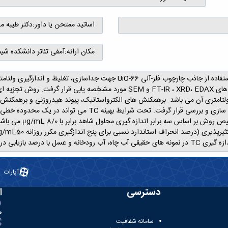
اساتید ممتحن یا داور:
دکتر طیبه م
مکان ارائه:
آمفی تئاتر دانشکده شی
جاذب UiO-66 توسط روش سولوترمال تهیه و توسط روش های FT-IR ، XRD، EDAX و
0776/0+x015/0= Ipمور
1/-5/97 به کار برده شد.
آپارات
دسترسی
ا
ه
سامانه شفافیت