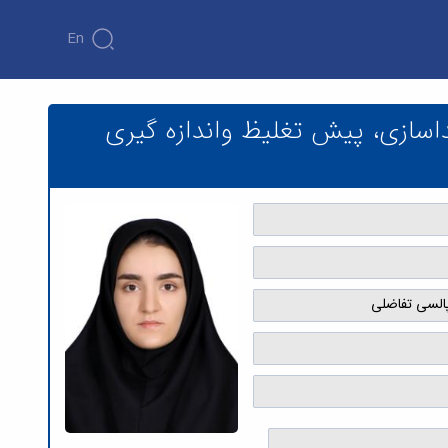
En
دازه گیری تتراسایکلین توسط ولتامتری پالسی
داسازی، پیش تغلیظ واندازه گیری
پالسی تفاضلی