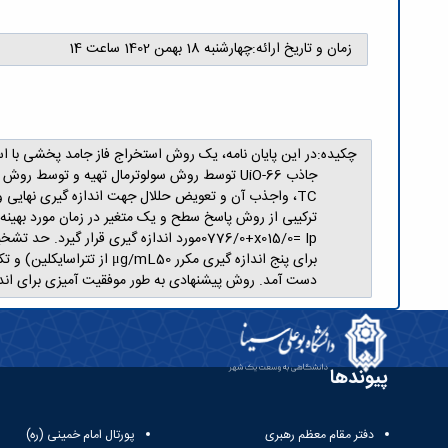
زمان و تاریخ ارائه:
چهارشنبه 18 بهمن 1402 ساعت 14
چکیده:
دست آمد. روش پیشنهادی به طور موفقیت آمیزی برای اندازه گیری TC در نمونه های حقیقی آب چاه، آب رودخانه و عسل با درصد بازیابی در محدوده % 104
پیوندها
دفتر مقام معظم رهبری
پورتال امام خمینی (ره)