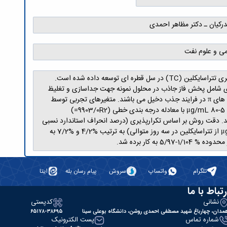
درکیان ـ دکتر مظاهر احمدی
می و علوم نفت
در این پایان نامه، یک روش استخراج فاز جامد پخشی با استفاده از جاذب چارچوب فلز-آلی UiO-66 جهت جداسازی، تغلیظ و اندازگیری ولتامتری تتراسایکلین (TC) در سل قطره ای توسعه داده شده است.
 SEM مورد مشخصه یابی قرار گرفت. روش تجزیه ای شامل پخش فاز جاذب در محلول نمونه جهت جداسازی و تغلیظ
TC، واجذب آن و تعویض حللال جهت اندازه گیری نهایی ولتامتری آن می باشد. برهمکنش های الکترواستاتیک، پیوند هیدروژنی و برهمکنش های π در فرایند جذب دخیل می باشند. متغیرهای تجربی توسط
ترکیبی از روش پاسخ سطح و یک متغیر در زمان مورد بهینه سازی و بررسی قرار گرفت. تحت شرایط بهینه TC می تواند در یک محدوده خطی μg/mL 80-5 با معادله درجه بندی خطی (9903/0R2=)
د اندازه گیری قرار گیرد. حد تشخیص روش بر اساس سه برابر اندازه گیری محلول شاهد برابر با μg/mL 8/0 می باشد. دقت روش بر اساس تکرارپذیری (درصد انحراف استاندارد نسبی
برای پنج اندازه گیری مکرر μg/mL50 از تتراسایکلین) و تکثیرپذیری (درصد انحراف استاندارد نسبی برای پنج اندازگیری مکرر روزانه μg/mL50 از تتراسایکلین در سه روز متوالی) به ترتیب %4/2 و %7/2 به
تلگرام
واتساپ
سروش
پیام رسان بله
ایتا
رتباط با ما
نشانی
کدپستی
مدان، چهارباغ شهید مصطفی احمدی روشن، دانشگاه بوعلی سینا
۶۵۱۷۸-۳۸۶۹۵
شماره تماس
پست الکترونیک