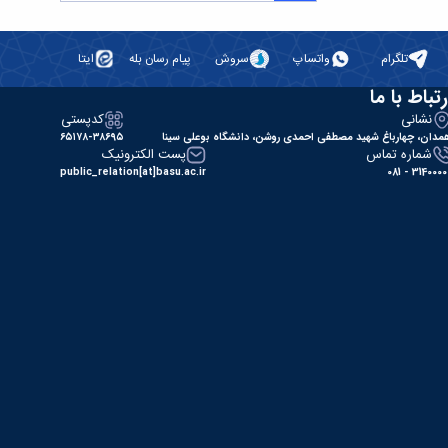
تلگرام
واتساپ
سروش
پیام رسان بله
ایتا
رتباط با ما
نشانی
کدپستی
مدان، چهارباغ شهید مصطفی احمدی روشن، دانشگاه بوعلی سینا
۶۵۱۷۸-۳۸۶۹۵
شماره تماس
پست الکترونیک
public_relation[at]basu.ac.ir
31400000 - 0