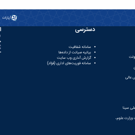
آپارات
دسترسی
ا
ه
سامانه شفافیت
بیانیه صیانت از داده‌ها
81
ولت
گزارش آماری وب‌ سایت
سامانه فوریت‌های اداری (فؤاد)
 عالی
لی سینا
 وزارت علوم،