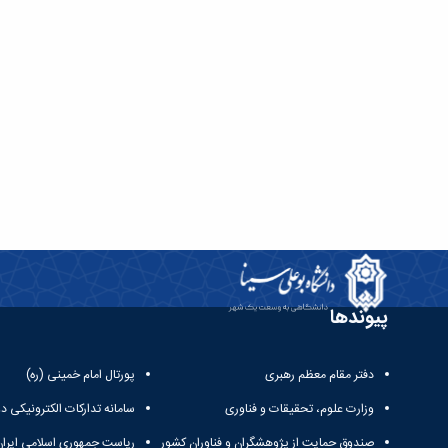
پیوندها
دفتر مقام معظم رهبری
پورتال امام خمینی (ره)
وزارت علوم، تحقیقات و فناوری
سامانه تدارکات الکترونیکی د
صندوق حمایت از پژوهشگران و فناوران کشور
ریاست جمهوری اسلامی ایران