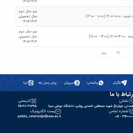
1404-1405
نیم سال دوم
(10:00 - 12:00)
سال تحصیلی
1404-1405
نیم سال دوم
14 - 16:00)
سال تحصیلی
1404-1405
..
71
بعد
تلگرام
واتساپ
سروش
پیام رسان بله
ایتا
رتباط با ما
نشانی
کدپستی
مدان، چهارباغ شهید مصطفی احمدی روشن، دانشگاه بوعلی سینا
۶۵۱۷۸-۳۸۶۹۵
شماره تماس
پست الکترونیک
public_relation[at]basu.ac.ir
31400000 - 0