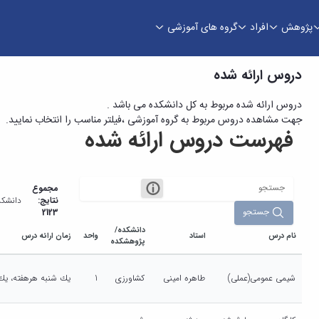
پژوهش
افراد
گروه های آموزشی
دروس ارائه شده
دروس ارائه شده مربوط به کل دانشکده می باشد .
جهت مشاهده دروس مربوط به گروه آموزشی ،فیلتر مناسب را انتخاب نمایید.
فهرست دروس ارائه شده
مجموع
نتایج:
دانشکد
جستجو
2123
دانشکده/
نام درس
استاد
واحد
زمان ارائه درس
پژوهشکده
شیمی عمومی(عملی)
طاهره امینی
کشاورزی
1
يك شنبه هرهفته، يك شنبه ، 14:00-16:00 