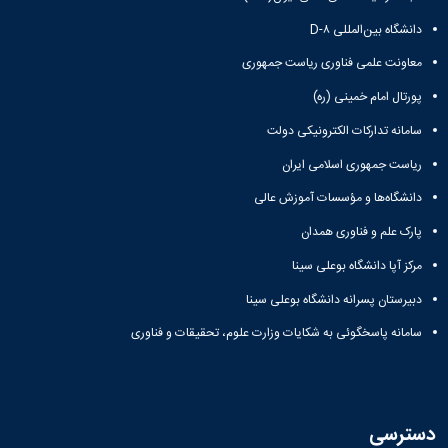
پژوهشی
دفتر
رئیس
با
آیین
ارتباط
مرکز
دانشگاه بین‌المللی D-۸
صنعت
نامه
با
نشر
آزمایشگاه
های
صنعت
معاونت علمی فناوری ریاست جمهوری
رئیس
مرکزی
مرکز
کتاب
دفتر
پورتال امام خمینی (ره)
مرکز
تحقیقات
ها
ارتباط
و فناوری
نشر
آیین
با
سامانه تدارکات الکترونیکی دولت
مرکز
شوراها و
نامه
صنعت
کارگروه‌ها
تحقیقات
ریاست جمهوری اسلامی ایران
های
رئیس
شورای
شیمی
طرح
آزمایشگاه
دانشگاه‌ها و مؤسسات آموزش عالی
پژوهشی
گیاهی
ها
مرکزی
شورای
پژوهشکده
آیین
پارک علم و فناوری همدان
معاون
انتشارات
آب
نامه
مدیر
اتاق
مرکز آپا دانشگاه بوعلی سینا
آزمایشگاه
های
امور
های
فکر
مجلات
پژوهشی
دبیرستان پسرانه دانشگاه بوعلی سینا
تحقیقاتی
پژوهشی
آیین
کارکنان
آزمایشگاه
کارگروه
سامانه پاسخگوئی به شکایات وزارت علوم، تحقیقات و فناوری
نامه
ارتباط با
مرکزی
علم
معاونت
های
آزمایشگاه
سنجی
نشانی
کنفرانس
تنش
کارگروه
ونقشه
ها
پسماند
اخلاق
ارتباط
آیین
آزمایشگاه
دسترسی
پزشکی
با
نامه