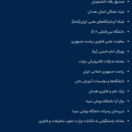
نشریات
صندوق رفاه دانشجویان
فصلنامه
بنیاد نخبگان استان همدان
معاونت
پژوهش
شبکه آزمایشگاه‌های علمی ایران(شاعا)
و
دانشگاه بین‌المللی D-۸
فناوری
نشریه
معاونت علمی فناوری ریاست جمهوری
مطالعات
فرهنگی
پورتال امام خمینی (ره)
پلیس
سامانه تدارکات الکترونیکی دولت
فهرست
نشریات
ریاست جمهوری اسلامی ایران
علمی
دانشگاه‌ها و مؤسسات آموزش عالی
معتبر
پارک علم و فناوری همدان
مرکز آپا دانشگاه بوعلی سینا
دبیرستان پسرانه دانشگاه بوعلی سینا
سامانه پاسخگوئی به شکایات وزارت علوم، تحقیقات و فناوری