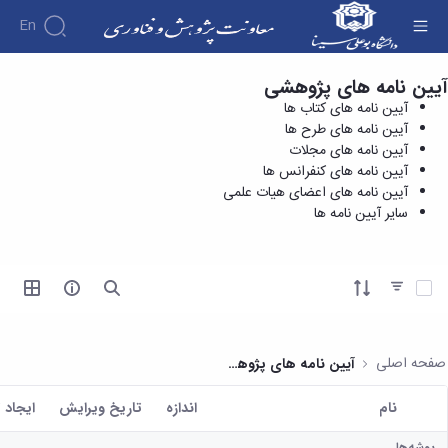
En
آیین نامه های پژوهشی
آیین نامه های کتاب ها - معاونت پژوهش و
درباره
آیین نامه های کتاب ها
فناوری
معاونت
آیین نامه های طرح ها
درباره
پژوهش
آیین نامه های مجلات
پژوهش
معرفی
مدیریت
آیین نامه های کنفرانس ها
هفته
و
معاون
آیین نامه های اعضای هیات علمی
کارگروه‌ها
پژوهش
اهداف
سایر آیین نامه ها
مدیریت‌ها
آیین
و
و
و واحدها
نامه
فناوری
وظایف
مدیریت
ها و
ماموریت
معاونین
کاربرگ
امور
ها
آیتم ها را انتخاب کنید
قبلی
ها
پژوهشی
همکاری
ساختار
فرم های
کتابخانه
سازمانی
تحقیقاتی
پژوهشی
مرکزی
مدیر
طرح
فرم
و
صفحه اصلی
آیین نامه های پژوهشی
امور
های
ها
مرکز
پژوهشی
تحقیقاتی
آیین
اسناد
نام
اندازه
تاریخ ویرایش
ايجاد 
رئیس
فناوری و
نامه
دفتر
کاربر انتخاب شده
کارآفرینی
های
کتابخانه
ارتباط
پوشه‌ها