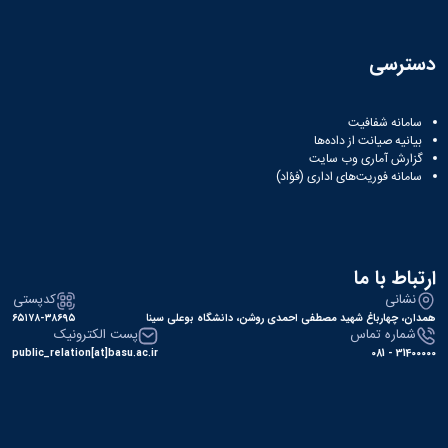
دسترسی
سامانه شفافیت
بیانیه صیانت از داده‌ها
گزارش آماری وب‌ سایت
سامانه فوریت‌های اداری (فؤاد)
ارتباط با ما
نشانی
کدپستی
همدان، چهارباغ شهید مصطفی احمدی روشن، دانشگاه بوعلی سینا
۶۵۱۷۸-۳۸۶۹۵
شماره تماس
پست الکترونیک
public_relation[at]basu.ac.ir
31400000 - 081