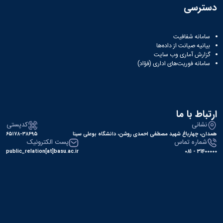
دسترسی
سامانه شفافیت
بیانیه صیانت از داده‌ها
گزارش آماری وب‌ سایت
سامانه فوریت‌های اداری (فؤاد)
ارتباط با ما
نشانی
کدپستی
همدان، چهارباغ شهید مصطفی احمدی روشن، دانشگاه بوعلی سینا
۶۵۱۷۸-۳۸۶۹۵
شماره تماس
پست الکترونیک
public_relation[at]basu.ac.ir
31400000 - 081