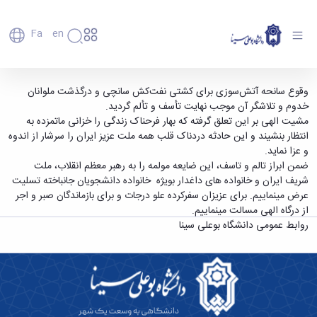
Fa
En
دانشگاه
دانشگاه
اعضای
تسلیت به خانواده ی ملوانان شجاع و دلیر کشتی
وقوع سانحه آتش‌سوزی برای کشتی نفت‌کش سانچی و درگذشت ملوانان
تاریخچه
هیأت
خدوم و تلاشگر آن موجب نهایت تأسف و تألم گردید.
سانچی - دانشگاه بوعلی سینا همدان
علمی
و
مشیت الهی بر این تعلق گرفته که بهار فرحناک زندگی را خزانی ماتمزده به
کارکنان
معرفی
انتظار بنشیند و این حادثه دردناک قلب همه ملت عزیز ایران را سرشار از اندوه
دانشجویان
برنامه
و عزا نماید.
فارغ
راهبردی
ضمن ابراز تالم و تاسف، این ضایعه مولمه را به رهبر معظم انقلاب، ملت
التحصیلان
دانشگاه
شریف ایران و خانواده های داغدار بویژه خانواده دانشجویان جانباخته تسلیت
دانشکده‌ها
نقشه
پردیس
عرض مینماییم. برای عزیزان سفرکرده علو درجات و برای بازماندگان صبر و اجر
ارتباط
دانشگاه
اصلی
با ما
از درگاه الهی مسالت مینماییم.
سازمان
مهندسی
روابط
روابط عمومی دانشگاه بوعلی سینا
دانشگاه
بین
کشاورزی
معاونت
الملل
شیمی
توسعه
(قدم
و
مدیریت
الآن)
علوم
Apply
و
نفت
Now
پشتیبانی
علوم