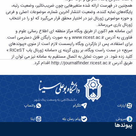
معاونت
انسانی
همچنین در فهرست ارائه شده متغیرهایی چون ضریب‌تاثیر، وضعیت رتبه،
آموزشی
هنر
پایگاه‌های نمایه کننده، وضعیت انتشار آخرین شماره، موضوعات اصلی و فرعی
و
و
و حوزه موضوعی ژورنال نیز در اختیار محقق قرار می‌گیرد که او را در انتخاب
تحصیلات
معماری
ژورنال یاری می‌رساند.
تکمیلی
دامپزشکی
این سامانه هم اکنون از طریق وبگاه مرکز منطقه ای اطلاع رسانی علوم و
معاونت
علوم
فناوری به آدرس
www.ricest.ac.ir
و به صورت رایگان قابل دسترسی است.
دانشجویی
پایه
برای استفاده، پس از بازکردن وبگاه رایسست لازم است از منوی «پیوندهای
معاونت
علوم
سریع» در سمت راست وبگاه، بر روی گزینه ی «سامانه ژورنال یاب RICeST »
پژوهش
اقتصادی
کلید زده شود. در صورت تمایل به اتصال مستقیم به سامانه نیز می توان از
و
و
طریق آدرس
http://journalfinder.ricest.ac.ir
اقدام کرد.
فناوری
اجتماعی
معاونت
دانشکده
فرهنگی
های
و
اقماری
اجتماعی
نهاد
نمایندگی
آپارات
تلگرام
واتساپ
مقام
معظم
سروش
پیام رسان بله
ایتا
رهبری
پیوندها
تماس
با