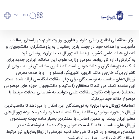
Fa
En
دانشگاه
دانشگاه
اعضای
«سامانه ژورنال یاب ایران» توسط مرکز منطقه ای
مرکز منطقه ای اطلاع رسانی علوم و فناوری وزارت علوم، در راستای رسالت،
تاریخچه
هیأت
مأموریت و اهداف خود در جهت یاری رسانیدن به پژوهشگران، دانشجویان و
اطلاع رسانی علوم و فناوری رونمایی شد - دانشگاه
علمی
و
اعضای هیات علمی کشور، از «سامانه ژورنال یاب ایران» رونمایی کرد
بوعلی سینا همدان
کارکنان
معرفی
به گزارش اداره کل روابط عمومی وزارت علوم، این سامانه، ابزاری جدید برای
دانشجویان
برنامه
کمک به پژوهشگران و دانشجویان است که تاکنون مشابه آن توسط برخی از
فارغ
راهبردی
ناشران بزرگ خارجی مانند الزویر، اشپرینگر، ابسکو و... و با هدف معرفی
التحصیلان
دانشگاه
ژورنال¬های مناسب به نویسندگان برای چاپ مقالات انگلیسی ارائه شده است.
دانشکده‌ها
نقشه
پردیس
این سامانه کمک می کند تا محققان (اساتید و دانشجویان حوزه های موضوعی
ارتباط
دانشگاه
اصلی
با ما
مختلف) به موازات نگارش مقالات علمی بتوانند به شناسایی مجلات مرتبط با
سازمان
مهندسی
روابط
موضوع مقاله خود بپردازند.
دانشگاه
بین
کشاورزی
«
سامانه ژورنال‌یاب ایران
»
به نویسندگان این امکان را می‌دهد تا مناسب‌ترین
معاونت
الملل
شیمی
ژورنال در حوزه موضوعی مقاله تازه نگاشته شده خود را، در مجموعه ژورنال‌های
توسعه
(قدم
و
معتبر ایران بیابند. بر همین اساس، با عملکردی بسیار ساده جهت جستجوی
مدیریت
الآن)
علوم
ژورنال های مناسب، فقط کافیست عنوان و چکیده مقاله نوشته شده در
Apply
و
نفت
فیلدهای مربوطه وارد شود تا طی چند ثانیه فهرستی از ژونال‌های‌ایرانی مرتبط
Now
پشتیبانی
علوم
با مقاله نگارش یافته، معرفی و ارائه شود.